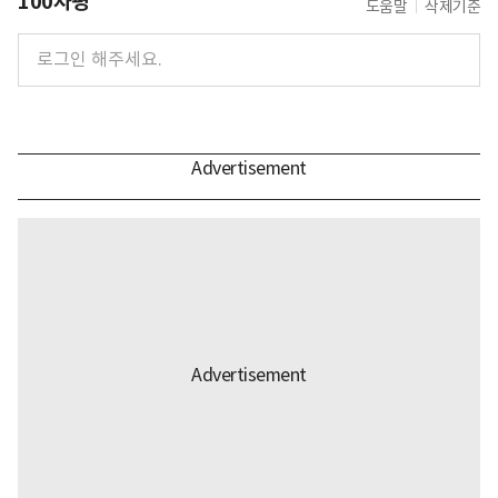
100자평
도움말
삭제기준