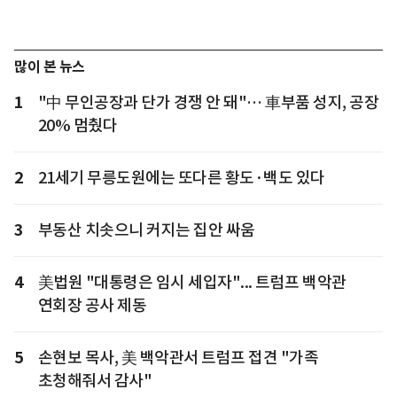
많이 본 뉴스
1
"中 무인공장과 단가 경쟁 안 돼"… 車부품 성지, 공장
20% 멈췄다
2
21세기 무릉도원에는 또다른 황도·백도 있다
3
부동산 치솟으니 커지는 집안 싸움
4
美법원 "대통령은 임시 세입자"... 트럼프 백악관
연회장 공사 제동
5
손현보 목사, 美 백악관서 트럼프 접견 "가족
초청해줘서 감사"