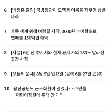
6
[박정훈 칼럼] 국방장관이 모택동 어록을 좌우명 삼은
나라
7
가족 생계 위해 벼랑끝 시작, 3000원 추어탕으로
연매출 150억원 대박
8
[사설] 6년 전 李지사와 현재 秋지사의 180도 달라진
곳간 사정
9
[오늘의 운세] 8월 9일 일요일 (음력 6월 27일 乙卯)
10
용산공원도 근조화환이 덮었다… 주민들
"어린이정원에 주택 안 돼"