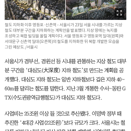
철도 지하화 이후 영등포·신촌역 - 서울시가 23일 서울 시내를 가르는 지상
철도 대부분 구간을 지하화하는 계획안을 발표했다. 지상 땅에는 녹지를
조성하고 복합 빌딩을 올릴 계획이다. 서울 영등포구 영등포역 일대(왼쪽)와
서대문구 신촌역 일대(오른쪽)의 철도를 지하화한 뒤 복합 개발한 모습을
그린 예상도. /서울시
서울시가 경부선, 경원선 등 시내를 관통하는 지상 철도 대부
분 구간을 ‘대심도(大深度) 지하 철도’로 만드는 계획을 공
개했다. 대심도 지하 철도는 일반 지하철보다 깊은 지하 40~
60m를 달리는 철도를 말한다. 지난 3월 개통한 수서~동탄 G
TX(수도권광역급행철도)가 대심도 지하 철도다.
사업비는 25조원 이상 들 것으로 추산됐다. 이명박 정부 때
추진한 ‘4대강 사업(22조원)’보다 규모가 크다. 서울시는 철