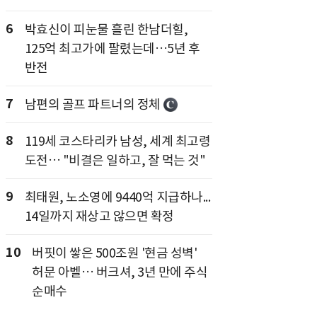
6
박효신이 피눈물 흘린 한남더힐,
125억 최고가에 팔렸는데…5년 후
반전
7
남편의 골프 파트너의 정체
8
119세 코스타리카 남성, 세계 최고령
도전… "비결은 일하고, 잘 먹는 것"
9
최태원, 노소영에 9440억 지급하나...
14일까지 재상고 않으면 확정
10
버핏이 쌓은 500조원 '현금 성벽'
허문 아벨… 버크셔, 3년 만에 주식
순매수