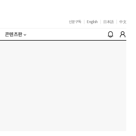
신문구독
|
English
|
日本語
|
中文
콘텐츠판