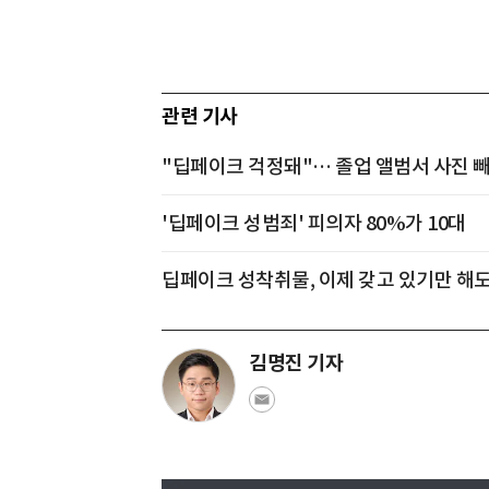
관련 기사
"딥페이크 걱정돼"… 졸업 앨범서 사진 
'딥페이크 성범죄' 피의자 80%가 10대
딥페이크 성착취물, 이제 갖고 있기만 해도
김명진 기자