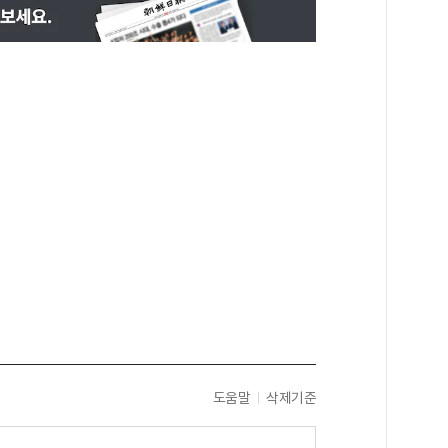
도움말
삭제기준