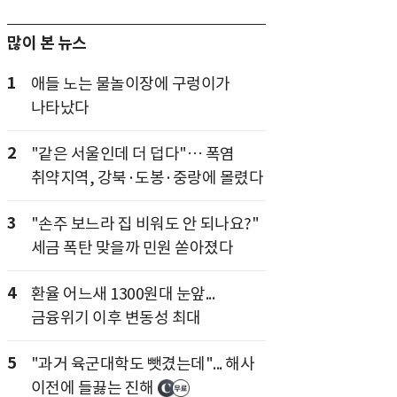
많이 본 뉴스
1
애들 노는 물놀이장에 구렁이가
나타났다
2
"같은 서울인데 더 덥다"… 폭염
취약지역, 강북·도봉·중랑에 몰렸다
3
"손주 보느라 집 비워도 안 되나요?"
세금 폭탄 맞을까 민원 쏟아졌다
4
환율 어느새 1300원대 눈앞...
금융위기 이후 변동성 최대
5
"과거 육군대학도 뺏겼는데"... 해사
이전에 들끓는 진해