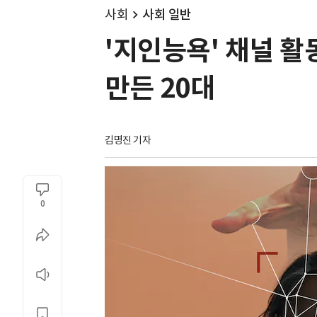
사회
사회 일반
'지인능욕' 채널 활
만든 20대
김명진 기자
0