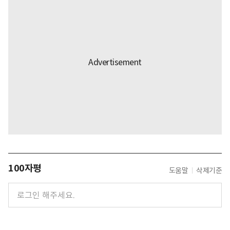
100자평
도움말
삭제기준