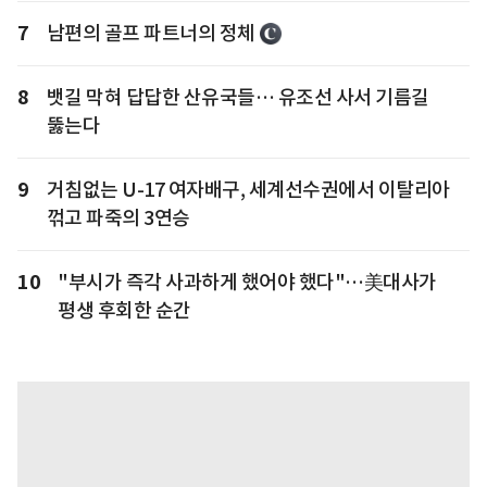
7
남편의 골프 파트너의 정체
8
뱃길 막혀 답답한 산유국들… 유조선 사서 기름길
뚫는다
9
거침없는 U-17 여자배구, 세계선수권에서 이탈리아
꺾고 파죽의 3연승
10
"부시가 즉각 사과하게 했어야 했다"…美대사가
평생 후회한 순간