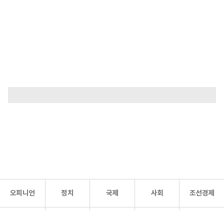
오피니언
정치
국제
사회
조선경제
문화·
조선
스포츠
건강
조선몰