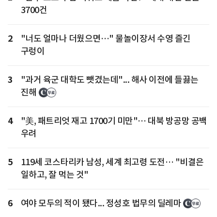
3700건
2
"너도 얼마나 더웠으면…" 물놀이장서 수영 즐긴
구렁이
3
"과거 육군 대학도 뺏겼는데"... 해사 이전에 들끓는
진해
4
"美, 패트리엇 재고 1700기 미만"… 대북 방공망 공백
우려
5
119세 코스타리카 남성, 세계 최고령 도전… "비결은
일하고, 잘 먹는 것"
6
여야 모두의 적이 됐다... 정성호 법무의 딜레마