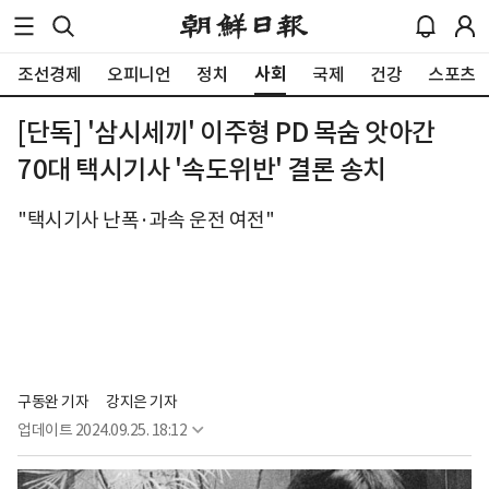
사회
조선경제
오피니언
정치
국제
건강
스포츠
[단독] '삼시세끼' 이주형 PD 목숨 앗아간
70대 택시기사 '속도위반' 결론 송치
"택시기사 난폭·과속 운전 여전"
구동완 기자
강지은 기자
업데이트
2024.09.25. 18:12