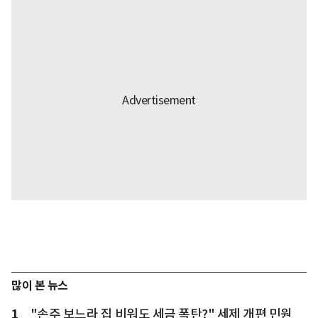
많이 본 뉴스
1
"손주 보느라 집 비워도 세금 폭탄?" 세제 개편 민원