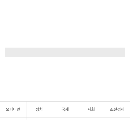
오피니언
정치
국제
사회
조선경제
문화·
조선
스포츠
건강
조선몰
연예
리더스