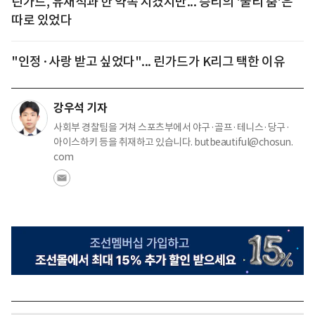
린가드, 유재석과 한 약속 지켰지만... 승리의 '둘리 춤'은
따로 있었다
"인정·사랑 받고 싶었다"... 린가드가 K리그 택한 이유
강우석 기자
사회부 경찰팀을 거쳐 스포츠부에서 야구·골프·테니스·당구·
아이스하키 등을 취재하고 있습니다. butbeautiful@chosun.
com