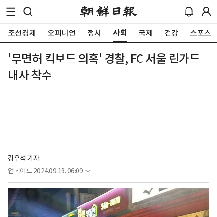
사회
조선경제
오피니언
정치
국제
건강
스포츠
'무면허 킥보드 의혹' 경찰, FC 서울 린가드
내사 착수
강우석 기자
업데이트
2024.09.18. 06:09