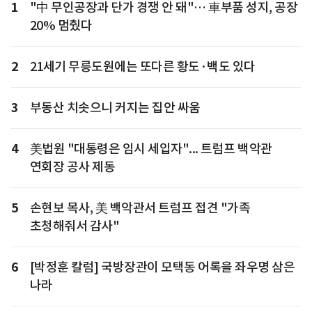
1
"中 무인공장과 단가 경쟁 안 돼"… 車부품 성지, 공장
20% 멈췄다
2
21세기 무릉도원에는 또다른 황도·백도 있다
3
부동산 치솟으니 커지는 집안 싸움
4
美법원 "대통령은 임시 세입자"... 트럼프 백악관
연회장 공사 제동
5
손현보 목사, 美 백악관서 트럼프 접견 "가족
초청해줘서 감사"
6
[박정훈 칼럼] 국방장관이 모택동 어록을 좌우명 삼은
나라