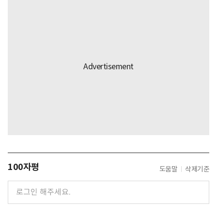
100자평
도움말
삭제기준