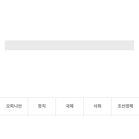
오피니언
정치
국제
사회
조선경제
문화·
조선
스포츠
건강
조선몰
연예
리더스