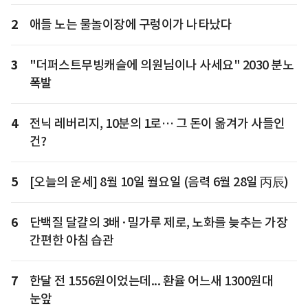
2
애들 노는 물놀이장에 구렁이가 나타났다
3
"더퍼스트무빙캐슬에 의원님이나 사세요" 2030 분노
폭발
4
전닉 레버리지, 10분의 1로… 그 돈이 옮겨가 사들인
건?
5
[오늘의 운세] 8월 10일 월요일 (음력 6월 28일 丙辰)
6
단백질 달걀의 3배·밀가루 제로, 노화를 늦추는 가장
간편한 아침 습관
7
한달 전 1556원이었는데... 환율 어느새 1300원대
눈앞