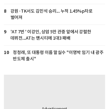
8
강원·TK서도 김민석 승리... 누적 1.45%p차로
벌어져
9
'AT 7번 ' 이강인, 상암 5만 관중 앞에서 강렬한
데뷔전...AT는 맨시티에 1대3 패배
10
정청래, 또 대통령 이름 말실수 "이명박 임기 내 광주
반도체 출시"