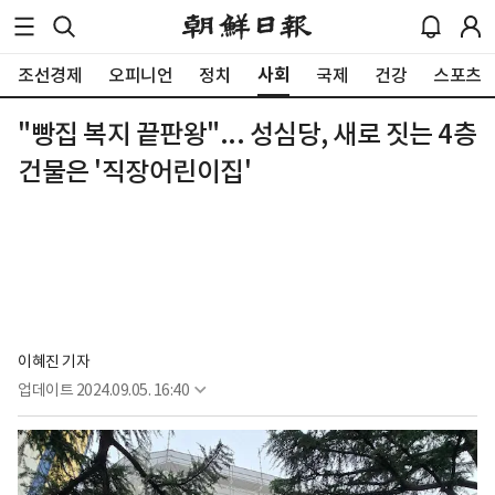
사회
조선경제
오피니언
정치
국제
건강
스포츠
"빵집 복지 끝판왕"... 성심당, 새로 짓는 4층
건물은 '직장어린이집'
이혜진 기자
업데이트
2024.09.05. 16:40