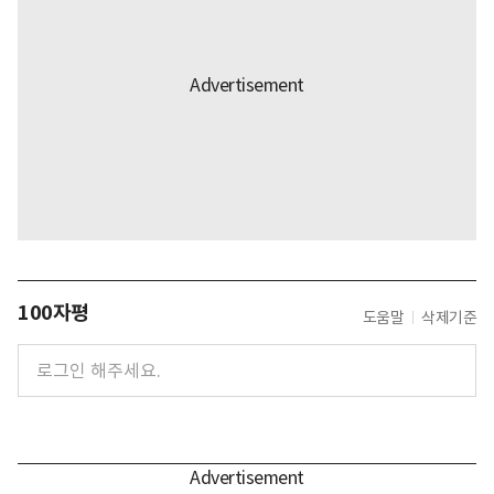
100자평
도움말
삭제기준