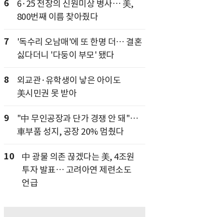
6
6·25 전장의 신원미상 병사… 美,
800번째 이름 찾아줬다
7
'독수리 오남매'에 또 한명 더… 결혼
싫다더니 '다둥이 부모' 됐다
8
외교관·유학생이 낳은 아이도
美시민권 못 받아
9
"中 무인공장과 단가 경쟁 안 돼"…
車부품 성지, 공장 20% 멈췄다
10
中 광물 의존 끊겠다는 美, 4조원
투자 발표… 고려아연 제련소도
언급