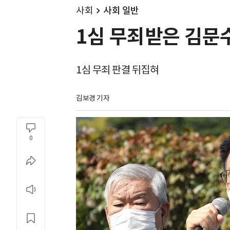
사회
사회 일반
1심 무죄받은 김문
1심 무죄 판결 뒤집혀
김보경 기자
0