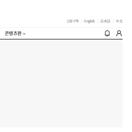
신문구독
|
English
|
日本語
|
中文
콘텐츠판