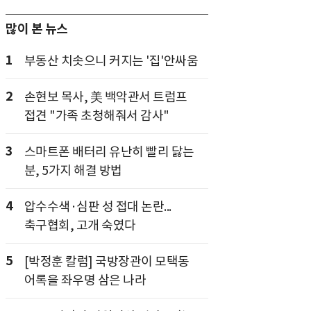
많이 본 뉴스
1
부동산 치솟으니 커지는 '집'안싸움
2
손현보 목사, 美 백악관서 트럼프
접견 "가족 초청해줘서 감사"
3
스마트폰 배터리 유난히 빨리 닳는
분, 5가지 해결 방법
4
압수수색·심판 성 접대 논란...
축구협회, 고개 숙였다
5
[박정훈 칼럼] 국방장관이 모택동
어록을 좌우명 삼은 나라