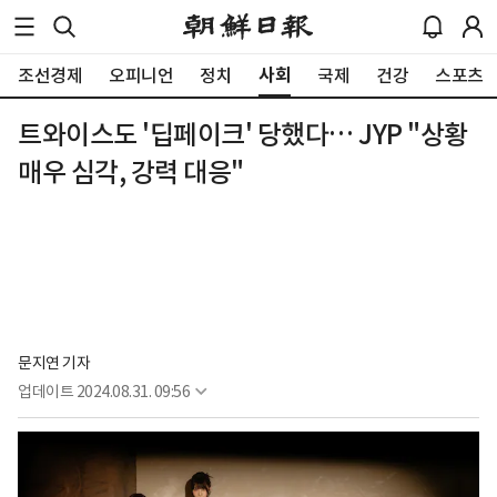
사회
조선경제
오피니언
정치
국제
건강
스포츠
트와이스도 '딥페이크' 당했다… JYP "상황
매우 심각, 강력 대응"
문지연 기자
업데이트
2024.08.31. 09:56