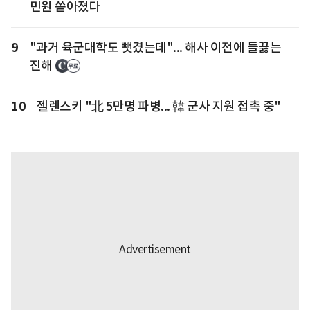
민원 쏟아졌다
9
"과거 육군대학도 뺏겼는데"... 해사 이전에 들끓는
진해
10
젤렌스키 "北 5만명 파병... 韓 군사 지원 접촉 중"