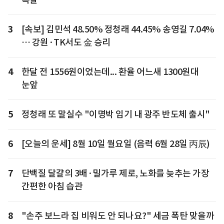
3
[속보] 김민석 48.50% 정청래 44.45% 송영길 7.04%
… 강원·TK서도 金 승리
4
한달 전 1556원이었는데... 환율 어느새 1300원대
눈앞
5
정청래 또 말실수 "이명박 임기 내 광주 반도체 출시"
6
[오늘의 운세] 8월 10일 월요일 (음력 6월 28일 丙辰)
7
단백질 달걀의 3배·밀가루 제로, 노화를 늦추는 가장
간편한 아침 습관
8
"손주 보느라 집 비워도 안 되나요?" 세금 폭탄 맞을까