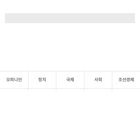
오피니언
정치
국제
사회
조선경제
문화·
조선
스포츠
건강
조선몰
연예
리더스
조선일보 공식 SNS