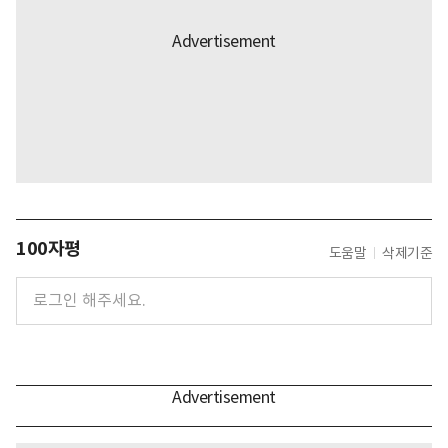
100자평
도움말
삭제기준