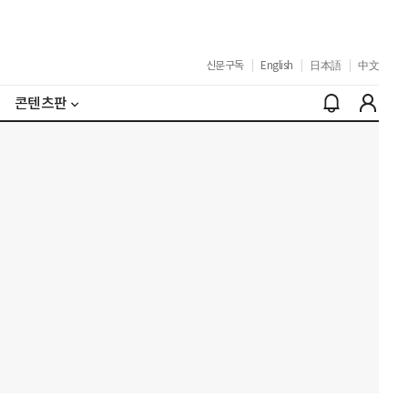
신문구독
|
English
|
日本語
|
中文
콘텐츠판