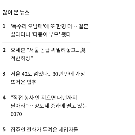
많이 본 뉴스
1
'독수리 오남매'에 또 한명 더… 결혼
싫다더니 '다둥이 부모' 됐다
2
오세훈 "서울 공급 씨말려놓고... 與
적반하장"
3
서울 40도 넘었다... 30년 만에 가장
뜨거운 입추
4
"직접 농사 안 지으면 내년까지
팔아라"… 양도세 중과에 떨고 있는
6070
5
집주인 전화가 두려운 세입자들