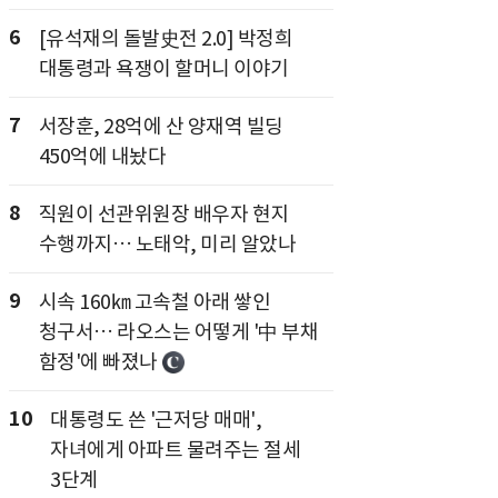
6
[유석재의 돌발史전 2.0] 박정희
대통령과 욕쟁이 할머니 이야기
7
서장훈, 28억에 산 양재역 빌딩
450억에 내놨다
8
직원이 선관위원장 배우자 현지
수행까지… 노태악, 미리 알았나
9
시속 160㎞ 고속철 아래 쌓인
청구서… 라오스는 어떻게 '中 부채
함정'에 빠졌나
10
대통령도 쓴 '근저당 매매',
자녀에게 아파트 물려주는 절세
3단계