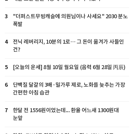
3
"더퍼스트무빙캐슬에 의원님이나 사세요" 2030 분노
폭발
4
전닉 레버리지, 10분의 1로… 그 돈이 옮겨가 사들인
건?
5
[오늘의 운세] 8월 10일 월요일 (음력 6월 28일 丙辰)
6
단백질 달걀의 3배·밀가루 제로, 노화를 늦추는 가장
간편한 아침 습관
7
한달 전 1556원이었는데... 환율 어느새 1300원대
눈앞