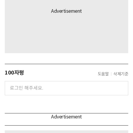
100자평
도움말
삭제기준