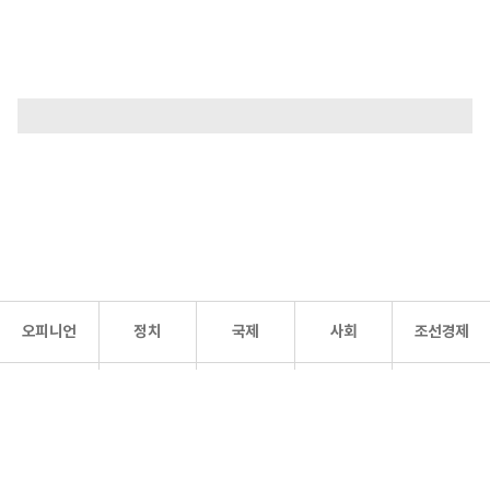
오피니언
정치
국제
사회
조선경제
문화·
조선
스포츠
건강
조선몰
연예
리더스
조선일보 공식 SNS