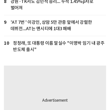
8
강원·TK서도 김민석 승리... 누적 1.45%p차로
벌어져
9
'AT 7번 ' 이강인, 상암 5만 관중 앞에서 강렬한
데뷔전...AT는 맨시티에 1대3 패배
10
정청래, 또 대통령 이름 말실수 "이명박 임기 내 광주
반도체 출시"