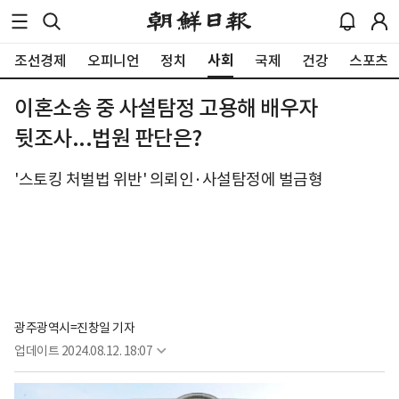
사회
조선경제
오피니언
정치
국제
건강
스포츠
이혼소송 중 사설탐정 고용해 배우자
뒷조사...법원 판단은?
'스토킹 처벌법 위반' 의뢰인·사설탐정에 벌금형
광주광역시=진창일 기자
업데이트
2024.08.12. 18:07