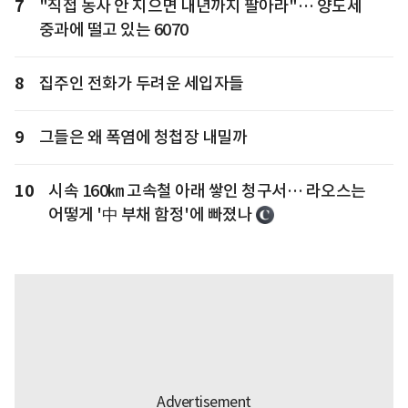
7
"직접 농사 안 지으면 내년까지 팔아라"… 양도세
중과에 떨고 있는 6070
8
집주인 전화가 두려운 세입자들
9
그들은 왜 폭염에 청첩장 내밀까
10
시속 160㎞ 고속철 아래 쌓인 청구서… 라오스는
어떻게 '中 부채 함정'에 빠졌나