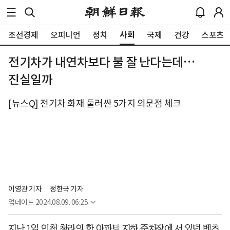
사회
조선경제
오피니언
정치
국제
건강
스포츠
전기차가 내연차보다 불 잘 난다는데…
진실일까
[뉴스Q] 전기차 화재 둘러싼 5가지 의문점 체크
이영관 기자
정한국 기자
업데이트
2024.08.09. 06:25
지난 1일 인천 청라의 한 아파트 지하 주차장에 서 있던 벤츠