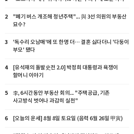
2
"폐기 버스 개조해 청년주택"... 與 3선 의원의 부동산
묘수?
3
'독수리 오남매'에 또 한명 더… 결혼 싫다더니 '다둥이
부모' 됐다
4
[유석재의 돌발史전 2.0] 박정희 대통령과 욕쟁이
할머니 이야기
5
李, 6시간동안 부동산 회의... "주택공급, 기존
사고방식 벗어나 과감히 실천"
6
[오늘의 운세] 8월 8일 토요일 (음력 6월 26일 甲寅)