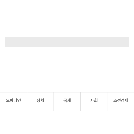
오피니언
정치
국제
사회
조선경제
문화·
조선
스포츠
건강
조선몰
연예
리더스