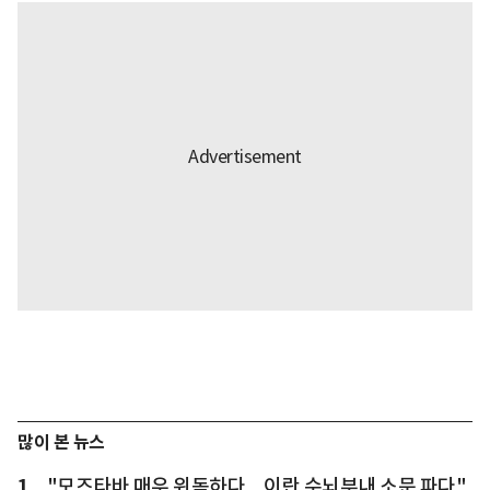
많이 본 뉴스
1
"모즈타바 매우 위독하다... 이란 수뇌부내 소문 파다"