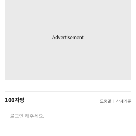
100자평
도움말
삭제기준