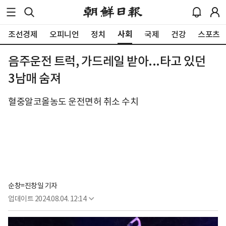
사회
조선경제
오피니언
정치
국제
건강
스포츠
음주운전 트럭, 가드레일 받아...타고 있던
3남매 숨져
혈중알코올농도 운전면허 취소 수치
순창=진창일 기자
업데이트
2024.08.04. 12:14