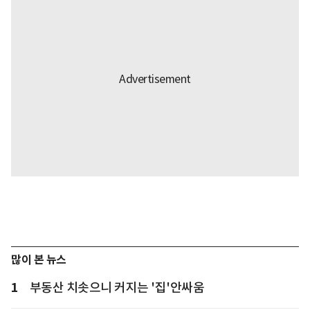
많이 본 뉴스
1
부동산 치솟으니 커지는 '집'안싸움