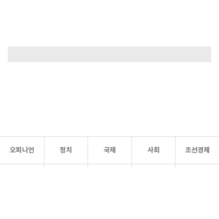
오피니언
정치
국제
사회
조선경제
문화·
조선
스포츠
건강
조선몰
연예
리더스
조선일보 공식 SNS