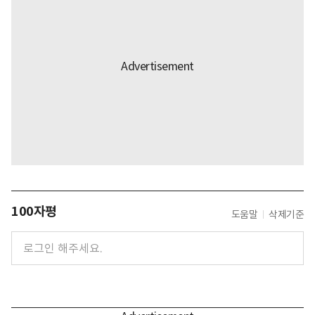
100자평
도움말
삭제기준