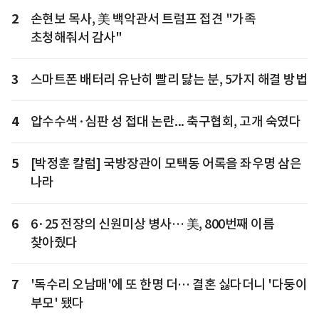
2
손현보 목사, 美 백악관서 트럼프 접견 "가족
초청해줘서 감사"
3
스마트폰 배터리 유난히 빨리 닳는 분, 5가지 해결 방법
4
압수수색·심판 성 접대 논란... 축구협회, 고개 숙였다
5
[박정훈 칼럼] 국방장관이 모택동 어록을 좌우명 삼은
나라
6
6·25 전장의 신원미상 병사… 美, 800번째 이름
찾아줬다
7
'독수리 오남매'에 또 한명 더… 결혼 싫다더니 '다둥이
부모' 됐다