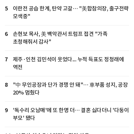
5
이란전 공습 한계, 탄약 고갈… "美합참의장, 출구전략
모색중"
6
손현보 목사, 美 백악관서 트럼프 접견 "가족
초청해줘서 감사"
7
제주·인천 김민석이 웃었다... 누적 득표도 정청래에
역전
8
"中 무인공장과 단가 경쟁 안 돼"… 車부품 성지, 공장
20% 멈췄다
9
'독수리 오남매'에 또 한명 더… 결혼 싫다더니 '다둥이
부모' 됐다