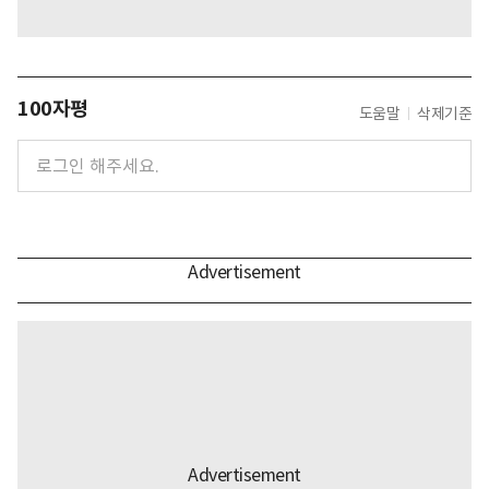
100자평
도움말
삭제기준