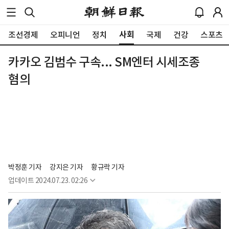
사회
조선경제
오피니언
정치
국제
건강
스포츠
카카오 김범수 구속... SM엔터 시세조종
혐의
박정훈 기자
강지은 기자
황규락 기자
업데이트
2024.07.23. 02:26