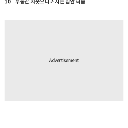
10
부동산 치솟으니 커지는 집안 싸움