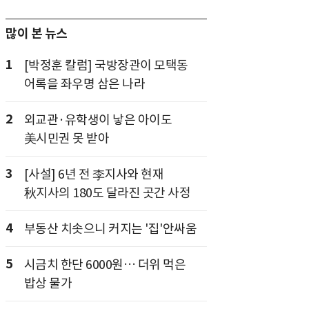
많이 본 뉴스
1
[박정훈 칼럼] 국방장관이 모택동
어록을 좌우명 삼은 나라
2
외교관·유학생이 낳은 아이도
美시민권 못 받아
3
[사설] 6년 전 李지사와 현재
秋지사의 180도 달라진 곳간 사정
4
부동산 치솟으니 커지는 '집'안싸움
5
시금치 한단 6000원… 더위 먹은
밥상 물가