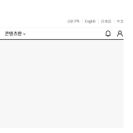
신문구독
|
English
|
日本語
|
中文
콘텐츠판