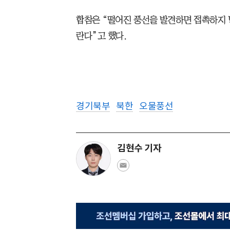
합참은 “떨어진 풍선을 발견하면 접촉하지 
란다”고 했다.
경기북부
북한
오물풍선
김현수 기자