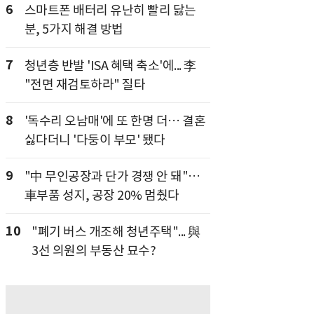
6
스마트폰 배터리 유난히 빨리 닳는
분, 5가지 해결 방법
7
청년층 반발 'ISA 혜택 축소'에... 李
"전면 재검토하라" 질타
8
'독수리 오남매'에 또 한명 더… 결혼
싫다더니 '다둥이 부모' 됐다
9
"中 무인공장과 단가 경쟁 안 돼"…
車부품 성지, 공장 20% 멈췄다
10
"폐기 버스 개조해 청년주택"... 與
3선 의원의 부동산 묘수?