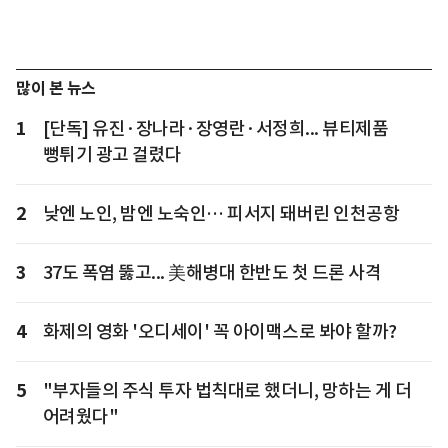
많이 본 뉴스
1
[단독] 유진·장나라·장영란·서정희... 뷰티제품
뻥튀기 광고 걸렸다
2
낮엔 노인, 밤엔 노숙인… 피서지 돼버린 인천공항
3
37도 폭염 뚫고... 美해병대 한반도 첫 드론 사격
4
화제의 영화 '오디세이' 꼭 아이맥스로 봐야 할까?
5
"부자들의 주식 투자 법칙대로 했더니, 망하는 게 더
어려웠다"