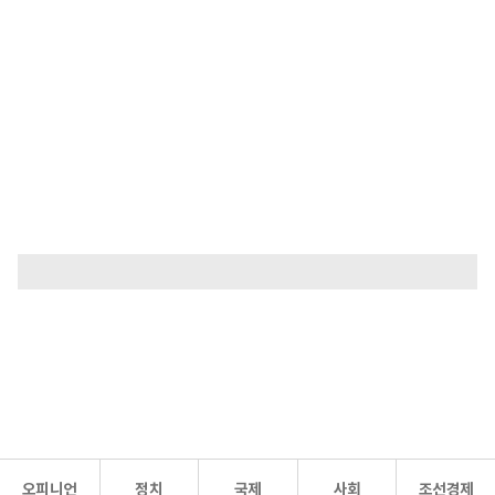
오피니언
정치
국제
사회
조선경제