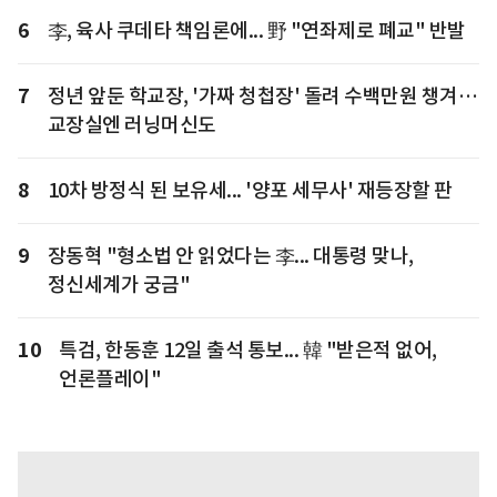
6
李, 육사 쿠데타 책임론에... 野 "연좌제로 폐교" 반발
7
정년 앞둔 학교장, '가짜 청첩장' 돌려 수백만원 챙겨…
교장실엔 러닝머신도
8
10차 방정식 된 보유세... '양포 세무사' 재등장할 판
9
장동혁 "형소법 안 읽었다는 李... 대통령 맞나,
정신세계가 궁금"
10
특검, 한동훈 12일 출석 통보... 韓 "받은적 없어,
언론플레이"