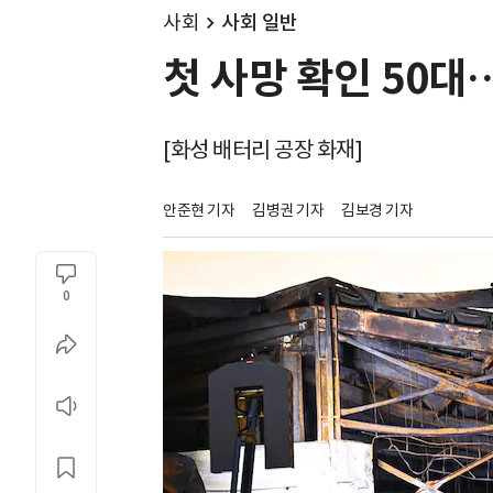
사회
사회 일반
첫 사망 확인 50대
[화성 배터리 공장 화재]
안준현 기자
김병권 기자
김보경 기자
0