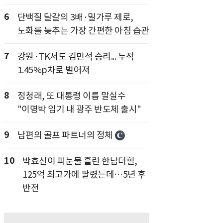
6
단백질 달걀의 3배·밀가루 제로,
노화를 늦추는 가장 간편한 아침 습관
7
강원·TK서도 김민석 승리... 누적
1.45%p차로 벌어져
8
정청래, 또 대통령 이름 말실수
"이명박 임기 내 광주 반도체 출시"
9
남편의 골프 파트너의 정체
10
박효신이 피눈물 흘린 한남더힐,
125억 최고가에 팔렸는데…5년 후
반전