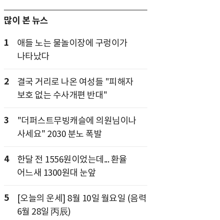
많이 본 뉴스
1
애들 노는 물놀이장에 구렁이가
나타났다
2
결국 거리로 나온 여성들 "피해자
보호 없는 수사개편 반대"
3
"더퍼스트무빙캐슬에 의원님이나
사세요" 2030 분노 폭발
4
한달 전 1556원이었는데... 환율
어느새 1300원대 눈앞
5
[오늘의 운세] 8월 10일 월요일 (음력
6월 28일 丙辰)