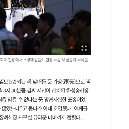
장 화재 현장에서 소방대원들이 현장 수습 및 실종자 수색을
김모(52)씨는 세 남매를 둔 가장(家長)으로 막
 3시 30분쯤 김씨 시신이 안치된 화성송산장
식을 믿을 수 없다는 듯 망연자실한 표정이었
가 많았느냐”고 묻다가 이내 오열했다. 어깨를
장례식장 사무실 유리문 너머까지 들렸다.