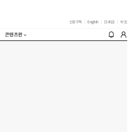
신문구독
|
English
|
日本語
|
中文
콘텐츠판