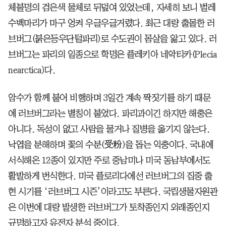
체불명의 검은색 물체로 뒤덮여 있었는데, 자세히 보니 벌레
수백마리가 마구 엉켜 우글우글거렸다. 최근 대량 출몰한 러
브버그(붉은등우단털파리)로 수도권이 몸살을 앓고 있다. 러
브버그는 파리의 일종으로 학명은 플레키아 네악티카(Plecia
nearctica)다.
암수가 함께 붙어 비행하며 3일간 계속 짝짓기를 하기 때문
에 러브버그라는 별칭이 붙었다. 파리과이긴 하지만 해충은
아니다. 독성이 없고 사람을 물거나 질병을 옮기지 않는다.
낙엽을 분해하며 꽃의 수분(受粉)을 돕는 익충이다. 국내에
서식해온 12종이 있지만 주로 중남미나 미국 동남부에서도
활발하게 번식한다. 미국 플로리다에선 러브버그의 집중 출
현 시기를 ‘러브버그 시즌’이라고도 부른다. 국립생물자원관
은 이번에 대량 발생한 러브버그가 토착종인지 외래종인지
규명하고자 유전자 분석 중이다.