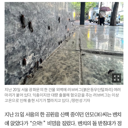
지난 20일 서울 광화문의 한 건물 외벽에 러브버그(붉은등우단털파리) 여러
마리가 붙어 있다. 익충이지만 대량 출몰해 혐오감을 주는 러브버그는 이상
고온으로 인해 출현 시기가 빨라지고 있다. /장련성 기자
지난 21일 서울의 한 공원을 산책 중이던 안모(36)씨는 벤치
에 앉았다가 “으악!” 비명을 질렀다. 벤치의 돌 받침대가 정