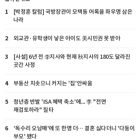
1
[박정훈 칼럼] 국방장관이 모택동 어록을 좌우명 삼은
나라
2
외교관·유학생이 낳은 아이도 美시민권 못 받아
3
[사설] 6년 전 李지사와 현재 秋지사의 180도 달라진
곳간 사정
4
부동산 치솟으니 커지는 '집'안싸움
5
청년층 반발 'ISA 혜택 축소'에... 李 "전면
재검토하라" 질타
6
'독수리 오남매'에 또 한명 더… 결혼 싫다더니 '다둥이
부모' 됐다