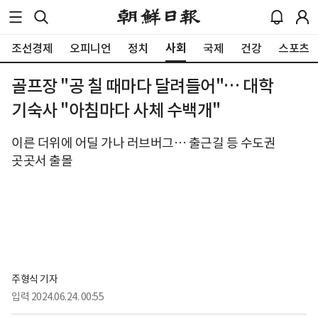
사회
조선경제
오피니언
정치
국제
건강
스포츠
골프장 "공 칠 때마다 달려들어"… 대학
기숙사 "아침마다 사체 수백개"
이른 더위에 어딜 가나 러브버그… 출근길 등 수도권
곳곳서 출몰
주형식 기자
입력
2024.06.24. 00:55