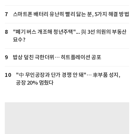
7
스마트폰 배터리 유난히 빨리 닳는 분, 5가지 해결 방법
8
"폐기 버스 개조해 청년주택"... 與 3선 의원의 부동산
묘수?
9
밥상 덮친 극한더위… 히트플레이션 공포
10
"中 무인공장과 단가 경쟁 안 돼"… 車부품 성지,
공장 20% 멈췄다