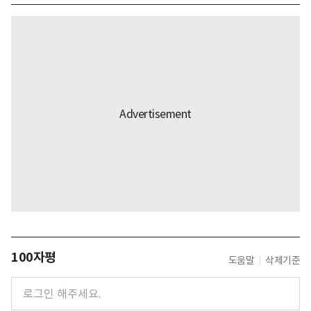
100자평
도움말
삭제기준