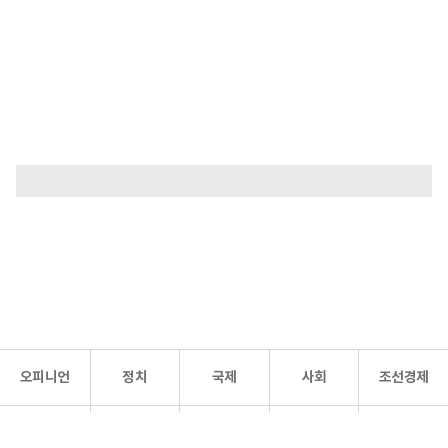
오피니언
정치
국제
사회
조선경제
문화·
조선
스포츠
건강
조선몰
연예
리더스