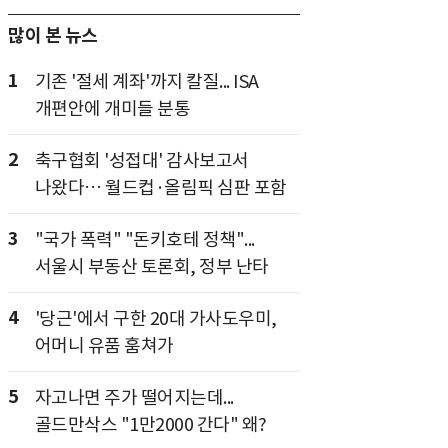
많이 본 뉴스
1
기존 '절세 계좌'까지 칼질... ISA
개편안에 개미들 분통
2
축구협회 '성접대' 감사보고서
나왔다… 월드컵·올림픽 심판 포함
3
"국가 폭력" "돈키호테 정책"...
서울시 부동산 토론회, 정부 난타
4
'당근'에서 구한 20대 가사도우미,
어머니 유품 훔쳐가
5
자고나면 주가 떨어지는데...
골드만삭스 "1만2000 간다" 왜?