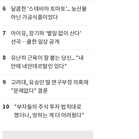
6
달콤한 '스테비아 토마토'... 농산물
아닌 가공식품이었다
7
아이유, 장기하 '별일 없이 산다'
선곡…쿨한 일상 공개
8
유난히 근육이 잘 붙는 당신... "내
안에 네안데르탈인 있다"
9
고려대, 유승민 딸 연구부정 의혹에
"문제없다" 결론
10
"부자들의 주식 투자 법칙대로
했더니, 망하는 게 더 어려웠다"