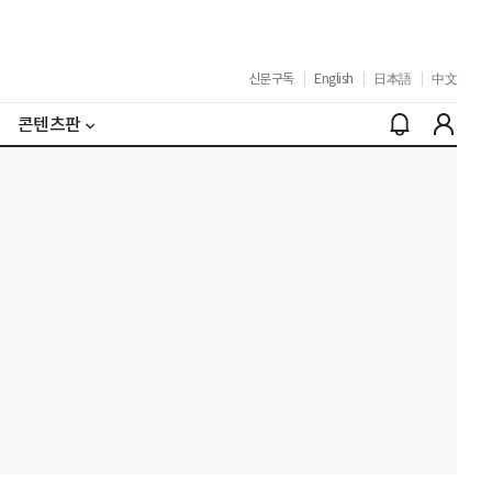
신문구독
|
English
|
日本語
|
中文
콘텐츠판