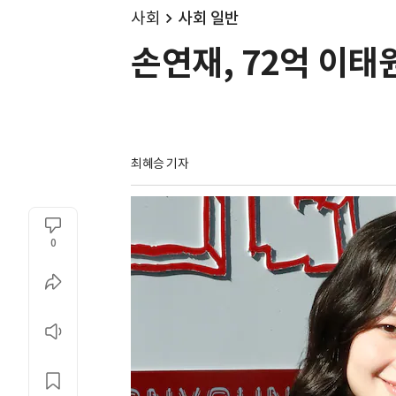
사회
사회 일반
손연재, 72억 이
최혜승 기자 
0