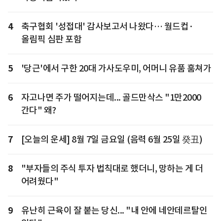
4
축구협회 '성접대' 감사보고서 나왔다… 월드컵·
올림픽 심판 포함
5
'당근'에서 구한 20대 가사도우미, 어머니 유품 훔쳐가
6
자고나면 주가 떨어지는데... 골드만삭스 "1만2000
간다" 왜?
7
[오늘의 운세] 8월 7일 금요일 (음력 6월 25일 癸丑)
8
"부자들의 주식 투자 법칙대로 했더니, 망하는 게 더
어려웠다"
9
유난히 근육이 잘 붙는 당신... "내 안에 네안데르탈인