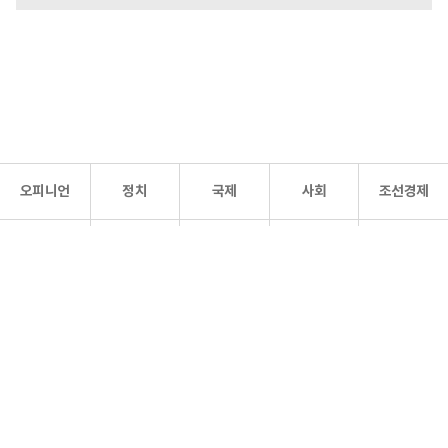
오피니언
정치
국제
사회
조선경제
문화·
조선
스포츠
건강
조선몰
연예
리더스
조선일보 공식 SNS
개인정보처리방침
사이트맵
Copyright 조선일보 All rights reserved. 무단 전재 및 재배포 금지.