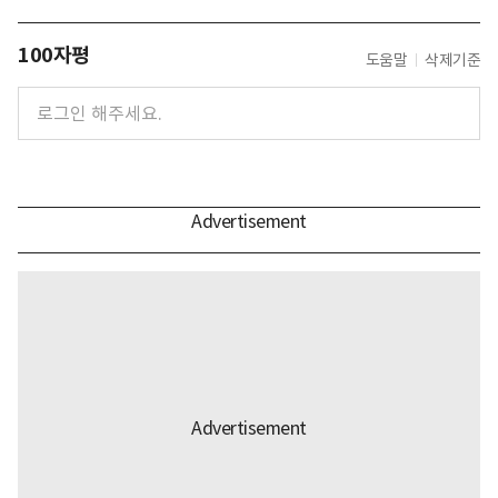
100자평
도움말
삭제기준