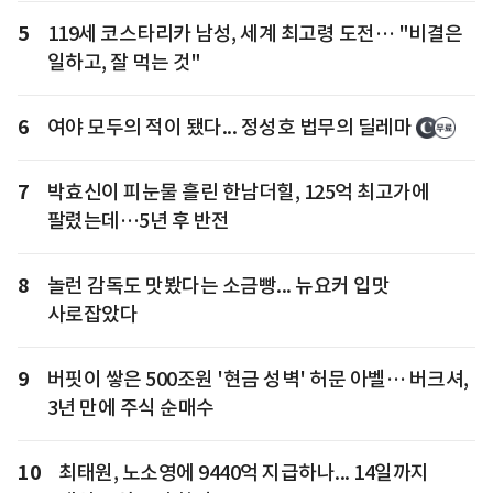
5
119세 코스타리카 남성, 세계 최고령 도전… "비결은
일하고, 잘 먹는 것"
6
여야 모두의 적이 됐다... 정성호 법무의 딜레마
7
박효신이 피눈물 흘린 한남더힐, 125억 최고가에
팔렸는데…5년 후 반전
8
놀런 감독도 맛봤다는 소금빵... 뉴요커 입맛
사로잡았다
9
버핏이 쌓은 500조원 '현금 성벽' 허문 아벨… 버크셔,
3년 만에 주식 순매수
10
최태원, 노소영에 9440억 지급하나... 14일까지