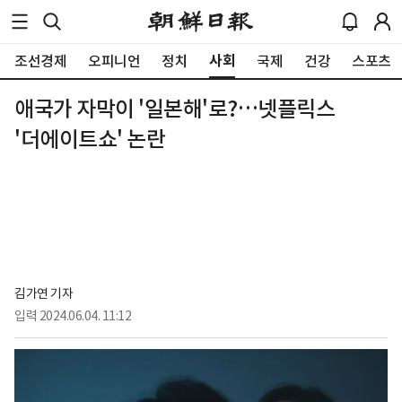
사회
조선경제
오피니언
정치
국제
건강
스포츠
애국가 자막이 '일본해'로?…넷플릭스
'더에이트쇼' 논란
김가연 기자
입력
2024.06.04. 11:12