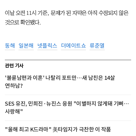
이날 오전 11시 기준, 문제가 된 자막은 아직 수정되지 않은
것으로 확인됐다.
동해
일본해
넷플릭스
더에이트쇼
류준열
관련 기사
'불륜남편과 이혼' 나탈리 포트만…새 남친은 14살
연하남?
SES 유진, 민희진·뉴진스 응원 "이별하지 않게돼 기뻐…
사랑해"
"올해 최고 K드라마" 美타임지가 극찬한 이 작품