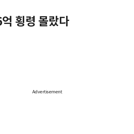
6억 횡령 몰랐다