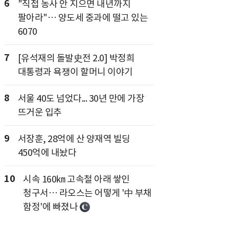
6
"직접 농사 안 지으면 내년까지
팔아라"… 양도세 중과에 떨고 있는
6070
7
[유석재의 돌발史전 2.0] 박정희
대통령과 욕쟁이 할머니 이야기
8
서울 40도 넘었다... 30년 만에 가장
뜨거운 입추
9
서장훈, 28억에 산 양재역 빌딩
450억에 내놨다
10
시속 160㎞ 고속철 아래 쌓인
청구서… 라오스는 어떻게 '中 부채
함정'에 빠졌나