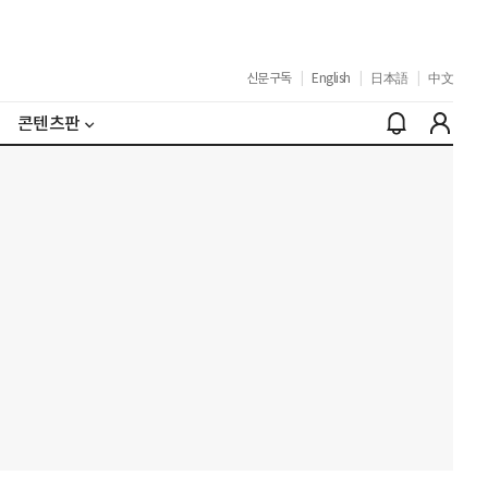
신문구독
|
English
|
日本語
|
中文
콘텐츠판