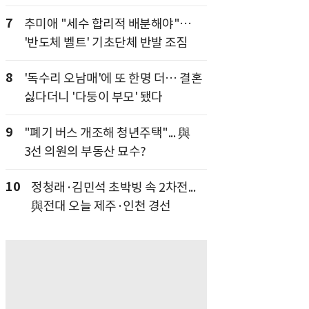
7
추미애 "세수 합리적 배분해야"…
'반도체 벨트' 기초단체 반발 조짐
8
'독수리 오남매'에 또 한명 더… 결혼
싫다더니 '다둥이 부모' 됐다
9
"폐기 버스 개조해 청년주택"... 與
3선 의원의 부동산 묘수?
10
정청래·김민석 초박빙 속 2차전...
與전대 오늘 제주·인천 경선