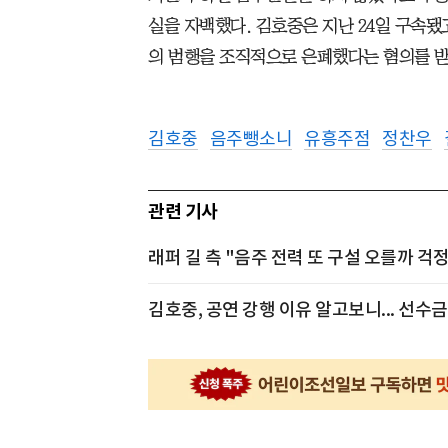
실을 자백했다. 김호중은 지난 24일 구속
의 범행을 조직적으로 은폐했다는 혐의를 받
김호중
음주뺑소니
유흥주점
정찬우
관련 기사
래퍼 길 측 "음주 전력 또 구설 오를까 걱정
김호중, 공연 강행 이유 알고보니... 선수금