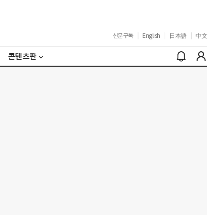
신문구독
|
English
|
日本語
|
中文
콘텐츠판