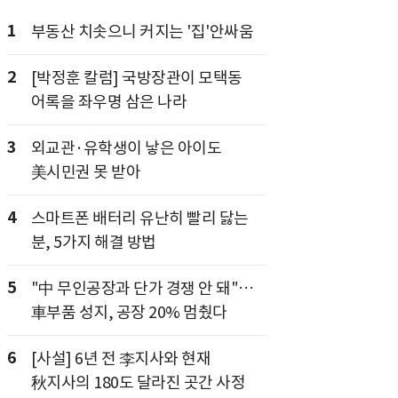
1
부동산 치솟으니 커지는 '집'안싸움
2
[박정훈 칼럼] 국방장관이 모택동
어록을 좌우명 삼은 나라
3
외교관·유학생이 낳은 아이도
美시민권 못 받아
4
스마트폰 배터리 유난히 빨리 닳는
분, 5가지 해결 방법
5
"中 무인공장과 단가 경쟁 안 돼"…
車부품 성지, 공장 20% 멈췄다
6
[사설] 6년 전 李지사와 현재
秋지사의 180도 달라진 곳간 사정