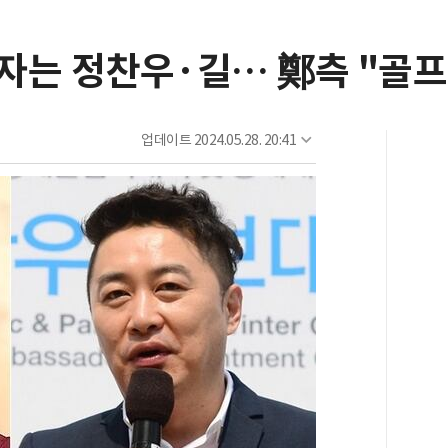
자는 정찬우·길… 鄭측 "골프
업데이트
2024.05.28. 20:41