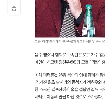
그룹 '리쌍' 출신 래퍼 길(왼쪽)과 개그맨 정찬우. /뉴시
음주 뺑소니 혐의로 구속된 트로트 가수 김호
예인이 개그맨 정찬우(56)와 그룹 ‘리쌍’ 출
매체 더팩트는 28일 복수의 연예 관계자 말
전 가진 최초 술자리의 동석자가 정찬우와 
한 스크린 골프장에서 술을 곁들인 골프 모
차례로 이동해 술을 마신 것으로 조사됐다.