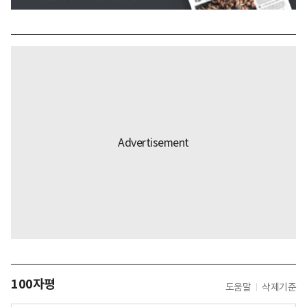
100자평
도움말
삭제기준