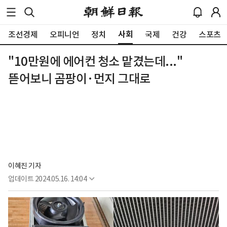
사회
조선경제
오피니언
정치
국제
건강
스포츠
"10만원에 에어컨 청소 맡겼는데..."
뜯어보니 곰팡이·먼지 그대로
이혜진 기자
업데이트
2024.05.16. 14:04