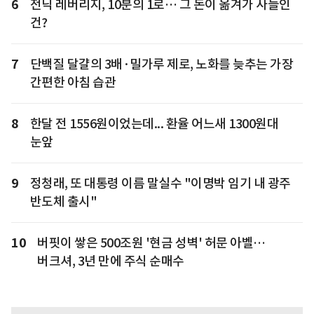
6
전닉 레버리지, 10분의 1로… 그 돈이 옮겨가 사들인
건?
7
단백질 달걀의 3배·밀가루 제로, 노화를 늦추는 가장
간편한 아침 습관
8
한달 전 1556원이었는데... 환율 어느새 1300원대
눈앞
9
정청래, 또 대통령 이름 말실수 "이명박 임기 내 광주
반도체 출시"
10
버핏이 쌓은 500조원 '현금 성벽' 허문 아벨…
버크셔, 3년 만에 주식 순매수