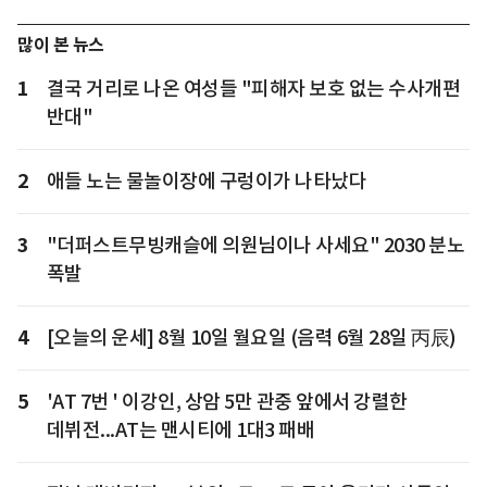
많이 본 뉴스
1
결국 거리로 나온 여성들 "피해자 보호 없는 수사개편
반대"
2
애들 노는 물놀이장에 구렁이가 나타났다
3
"더퍼스트무빙캐슬에 의원님이나 사세요" 2030 분노
폭발
4
[오늘의 운세] 8월 10일 월요일 (음력 6월 28일 丙辰)
5
'AT 7번 ' 이강인, 상암 5만 관중 앞에서 강렬한
데뷔전...AT는 맨시티에 1대3 패배