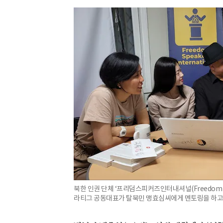
북한 인권 단체 ‘프리덤스피커즈인터내셔널(Freedom Spea
라티그 공동대표가 탈북민 맹효심씨에게 멘토링을 하고 있다