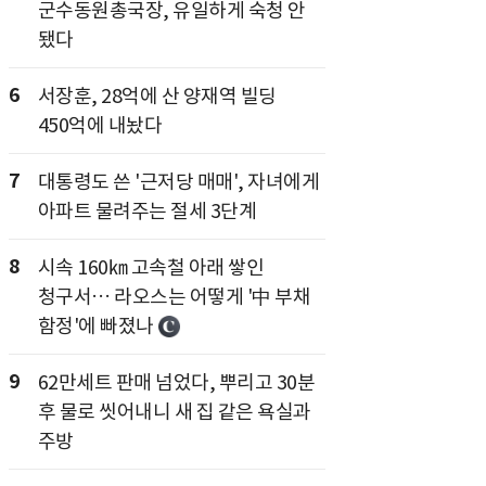
군수동원총국장, 유일하게 숙청 안
됐다
6
서장훈, 28억에 산 양재역 빌딩
450억에 내놨다
7
대통령도 쓴 '근저당 매매', 자녀에게
아파트 물려주는 절세 3단계
8
시속 160㎞ 고속철 아래 쌓인
청구서… 라오스는 어떻게 '中 부채
함정'에 빠졌나
9
62만세트 판매 넘었다, 뿌리고 30분
후 물로 씻어내니 새 집 같은 욕실과
주방