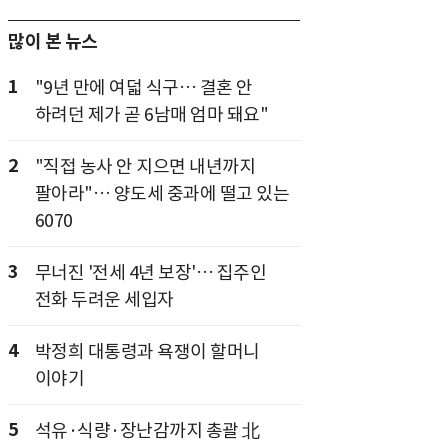
많이 본 뉴스
1
"9년 만에 여덟 식구… 결혼 안
하려던 제가 곧 6남매 엄마 돼요"
2
"직접 농사 안 지으면 내년까지
팔아라"… 양도세 중과에 떨고 있는
6070
3
무너진 '전세 4년 보장'… 집주인
전화 두려운 세입자
4
박정희 대통령과 욕쟁이 할머니
이야기
5
석유·식량·장난감까지 총괄 北