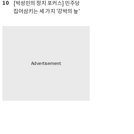
10
[박성민의 정치 포커스] 민주당
집어삼키는 세 가지 '강박의 늪'