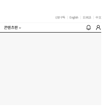
신문구독
|
English
|
日本語
|
中文
콘텐츠판