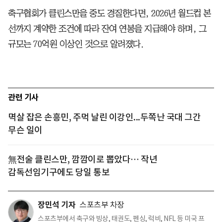
축구협회가 클린스만을 중도 경질한다면, 2026년 월드컵 본
선까지 계약한 조건에 따라 잔여 연봉을 지급해야 하며, 그
규모는 70억원 이상인 것으로 알려졌다.
관련 기사
멱살 잡은 손흥민, 주먹 날린 이강인...두쪽난 국대 그간
무슨 일이
無전술 클린스만, 깜깜이로 뽑았다… 작년
감독선임기구에도 당일 통보
장민석 기자
스포츠부 차장
스포츠부에서 축구와 빙상, 태권도, 펜싱, 럭비, NFL 등 미국 프