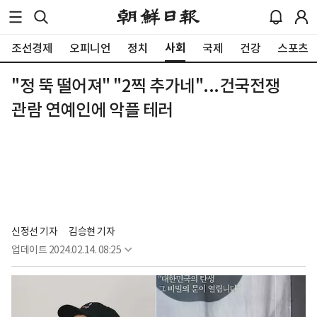
사회
조선경제
오피니언
정치
국제
건강
스포츠
"정 뚝 떨어져" "2찍 추가네"...건국전쟁
관람 연예인에 악플 테러
신정선 기자
김승현 기자
업데이트
2024.02.14. 08:25