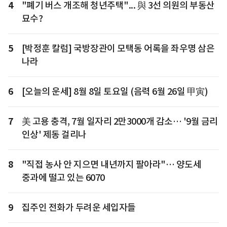
4
"폐기 버스 개조해 청년주택"... 與 3선 의원의 부동산
묘수?
5
[박정훈 칼럼] 국방장관이 모택동 어록을 좌우명 삼은
나라
6
[오늘의 운세] 8월 8일 토요일 (음력 6월 26일 甲寅)
7
美 고용 충격, 7월 일자리 2만3000개 감소… '9월 금리
인상' 제동 걸리나
8
"직접 농사 안 지으면 내년까지 팔아라"… 양도세
중과에 떨고 있는 6070
9
집주인 전화가 두려운 세입자들