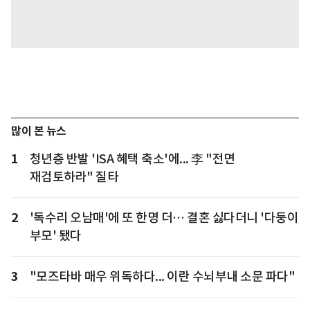
많이 본 뉴스
1
청년층 반발 'ISA 혜택 축소'에... 李 "전면
재검토하라" 질타
2
'독수리 오남매'에 또 한명 더… 결혼 싫다더니 '다둥이
부모' 됐다
3
"모즈타바 매우 위독하다... 이란 수뇌부내 소문 파다"