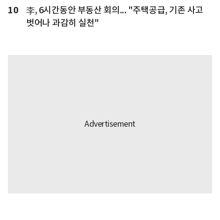
10
李, 6시간동안 부동산 회의... "주택공급, 기존 사고
벗어나 과감히 실천"