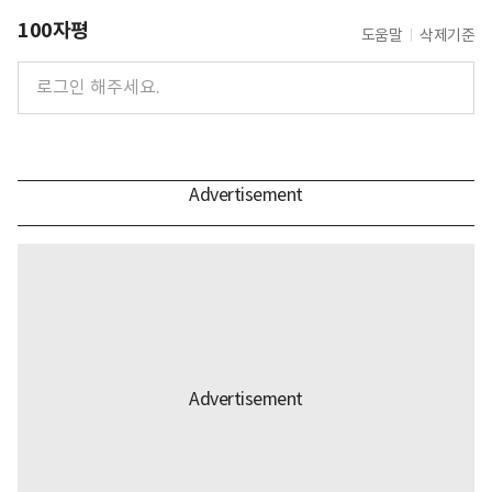
100자평
도움말
삭제기준