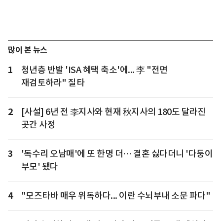
많이 본 뉴스
1
청년층 반발 'ISA 혜택 축소'에... 李 "전면
재검토하라" 질타
2
[사설] 6년 전 李지사와 현재 秋지사의 180도 달라진
곳간 사정
3
'독수리 오남매'에 또 한명 더… 결혼 싫다더니 '다둥이
부모' 됐다
4
"모즈타바 매우 위독하다... 이란 수뇌부내 소문 파다"