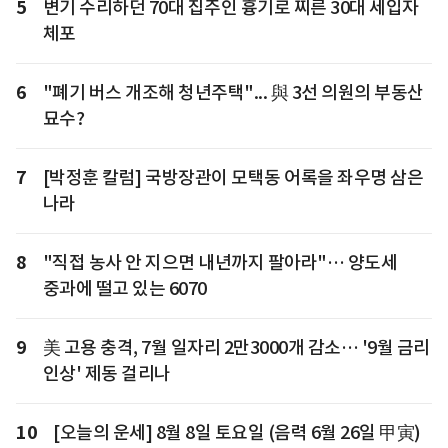
5
변기 수리하던 70대 집주인 흉기로 찌른 30대 세입자
체포
6
"폐기 버스 개조해 청년주택"... 與 3선 의원의 부동산
묘수?
7
[박정훈 칼럼] 국방장관이 모택동 어록을 좌우명 삼은
나라
8
"직접 농사 안 지으면 내년까지 팔아라"… 양도세
중과에 떨고 있는 6070
9
美 고용 충격, 7월 일자리 2만3000개 감소… '9월 금리
인상' 제동 걸리나
10
[오늘의 운세] 8월 8일 토요일 (음력 6월 26일 甲寅)