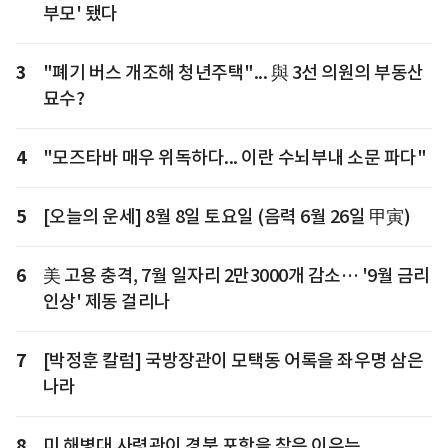
부모' 됐다
3
"폐기 버스 개조해 청년주택"... 與 3선 의원의 부동산
묘수?
4
"모즈타바 매우 위독하다... 이란 수뇌부내 소문 파다"
5
[오늘의 운세] 8월 8일 토요일 (음력 6월 26일 甲寅)
6
美 고용 충격, 7월 일자리 2만3000개 감소… '9월 금리
인상' 제동 걸리나
7
[박정훈 칼럼] 국방장관이 모택동 어록을 좌우명 삼은
나라
8
미 해병대 사령관이 경북 포항을 찾은 이유는