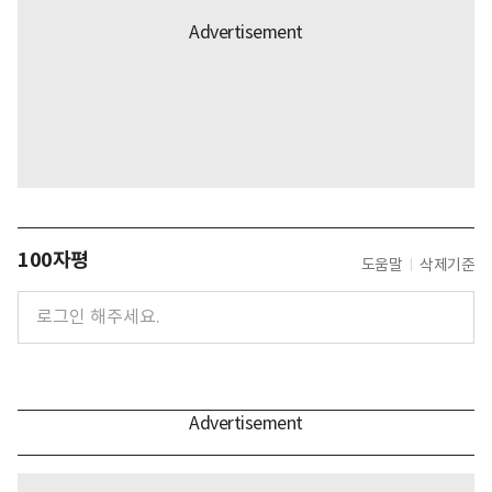
100자평
도움말
삭제기준