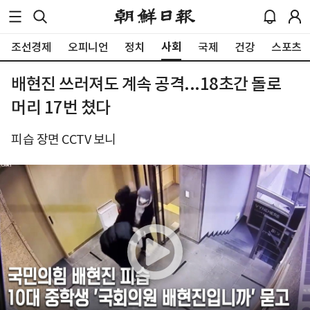
사회
조선경제
오피니언
정치
국제
건강
스포츠
배현진 쓰러져도 계속 공격...18초간 돌로
머리 17번 쳤다
피습 장면 CCTV 보니