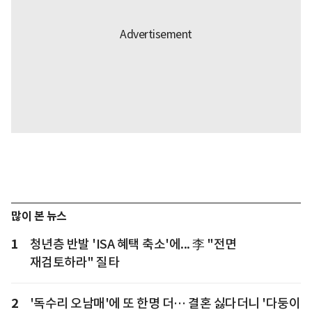
많이 본 뉴스
1
청년층 반발 'ISA 혜택 축소'에... 李 "전면
재검토하라" 질타
2
'독수리 오남매'에 또 한명 더… 결혼 싫다더니 '다둥이