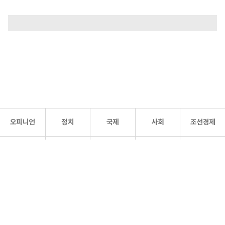
오피니언
정치
국제
사회
조선경제
문화·
조선
스포츠
건강
조선몰
연예
리더스
조선일보 공식 SNS