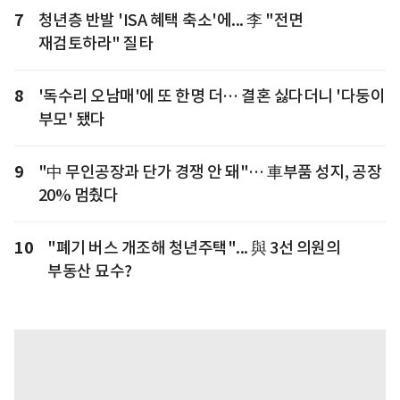
7
청년층 반발 'ISA 혜택 축소'에... 李 "전면
재검토하라" 질타
8
'독수리 오남매'에 또 한명 더… 결혼 싫다더니 '다둥이
부모' 됐다
9
"中 무인공장과 단가 경쟁 안 돼"… 車부품 성지, 공장
20% 멈췄다
10
"폐기 버스 개조해 청년주택"... 與 3선 의원의
부동산 묘수?