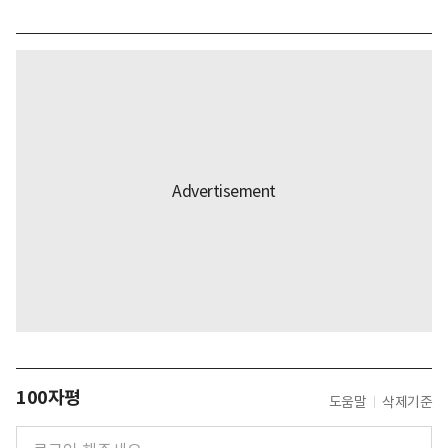
100자평
도움말
삭제기준