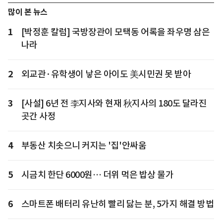
많이 본 뉴스
1
[박정훈 칼럼] 국방장관이 모택동 어록을 좌우명 삼은
나라
2
외교관·유학생이 낳은 아이도 美시민권 못 받아
3
[사설] 6년 전 李지사와 현재 秋지사의 180도 달라진
곳간 사정
4
부동산 치솟으니 커지는 '집'안싸움
5
시금치 한단 6000원… 더위 먹은 밥상 물가
6
스마트폰 배터리 유난히 빨리 닳는 분, 5가지 해결 방법