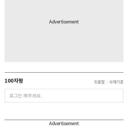
100자평
도움말
삭제기준