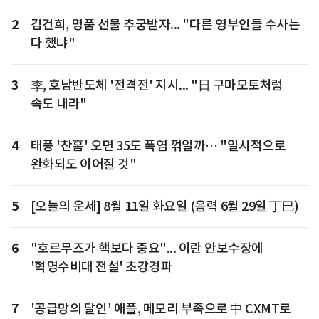
2
김건희, 명품 선물 추궁받자... "다른 영부인들 수사는
다 했냐"
3
李, 호남반도체 '전격전' 지시... "日 구마모토처럼
속도 내라"
4
태풍 '찬홈' 오면 35도 폭염 꺾일까… "일시적으로
완화되도 이어질 것"
5
[오늘의 운세] 8월 11일 화요일 (음력 6월 29일 丁巳)
6
"호르무즈가 핵보다 중요"... 이란 안보수장에
'혁명수비대 전설' 초강경파
7
'공급망의 달인' 애플, 메모리 부족으로 中 CXMT로