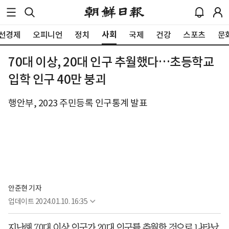
사회
선경제
오피니언
정치
국제
건강
스포츠
문
70대 이상, 20대 인구 추월했다…초등학교
입학 인구 40만 붕괴
행안부, 2023 주민등록 인구통계 발표
안준현 기자
업데이트
2024.01.10. 16:35
지난해 70대 이상 인구가 20대 인구를 추월한 것으로 나타났