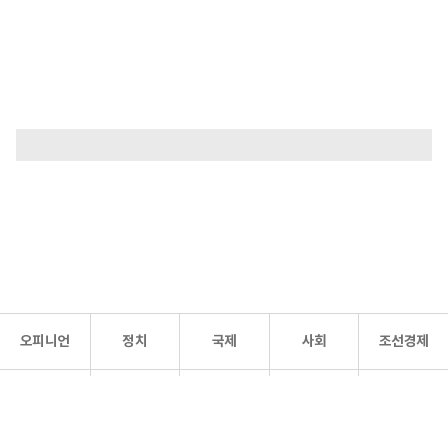
오피니언
정치
국제
사회
조선경제
문화·
조선
스포츠
건강
조선몰
연예
리더스