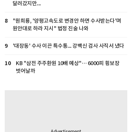
달려갔지만...
8
"원희룡, '양평고속도로 변경안 하면 수사받는다'며
원안대로 하라 지시" 법정 진술 나와
9
'대장동' 수사 이끈 특수통... 강백신 검사 사직서 냈다
10
KB "삼전 주주환원 10배 예상"… 6000피 횡보장
벗어날까