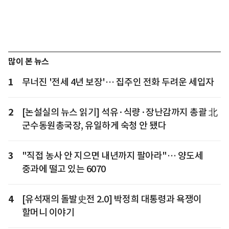
많이 본 뉴스
1
무너진 '전세 4년 보장'… 집주인 전화 두려운 세입자
2
[논설실의 뉴스 읽기] 석유·식량·장난감까지 총괄 北
군수동원총국장, 유일하게 숙청 안 됐다
3
"직접 농사 안 지으면 내년까지 팔아라"… 양도세
중과에 떨고 있는 6070
4
[유석재의 돌발史전 2.0] 박정희 대통령과 욕쟁이
할머니 이야기