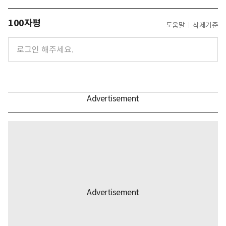
100자평
도움말
삭제기준