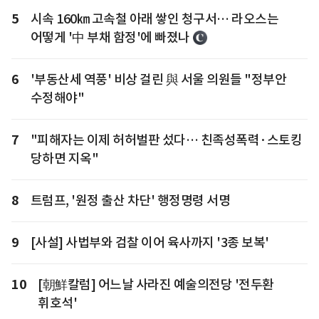
5
시속 160㎞ 고속철 아래 쌓인 청구서… 라오스는
어떻게 '中 부채 함정'에 빠졌나
6
'부동산세 역풍' 비상 걸린 與 서울 의원들 "정부안
수정해야"
7
"피해자는 이제 허허벌판 섰다… 친족성폭력·스토킹
당하면 지옥"
8
트럼프, '원정 출산 차단' 행정명령 서명
9
[사설] 사법부와 검찰 이어 육사까지 '3종 보복'
10
[朝鮮칼럼] 어느날 사라진 예술의전당 '전두환
휘호석'