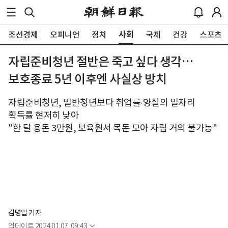
사회
조선경제
오피니언
정치
국제
건강
스포츠
자립준비청년 절반은 죽고 싶다 생각…
보호종료 5년 이후엔 사실상 방치
자립준비청년, 일반청년보다 취업률‧양질의 일자리
획득률 현저히 낮아
"한 달 용돈 3만원, 보육원서 목돈 모아 자립 거의 불가능"
김명일 기자
업데이트
2024.01.07. 09:43