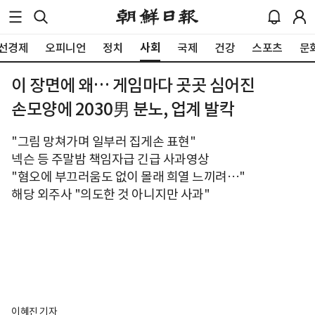
사회
선경제
오피니언
정치
국제
건강
스포츠
문
이 장면에 왜… 게임마다 곳곳 심어진
손모양에 2030男 분노, 업계 발칵
"그림 망쳐가며 일부러 집게손 표현"
넥슨 등 주말밤 책임자급 긴급 사과영상
"혐오에 부끄러움도 없이 몰래 희열 느끼려…"
해당 외주사 "의도한 것 아니지만 사과"
이혜진 기자