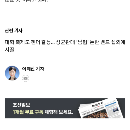
관련 기사
대학 축제도 젠더 갈등... 성균관대 '남혐' 논란 밴드 섭외에
시끌
이혜진 기자