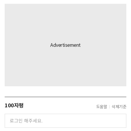
100자평
도움말
삭제기준