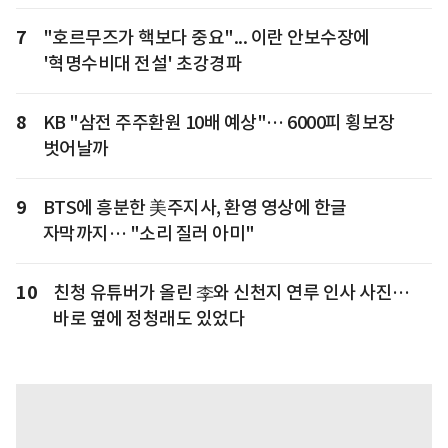
7
"호르무즈가 핵보다 중요"... 이란 안보수장에
'혁명수비대 전설' 초강경파
8
KB "삼전 주주환원 10배 예상"… 6000피 횡보장
벗어날까
9
BTS에 흥분한 美주지사, 환영 영상에 한글
자막까지… "소리 질러 아미"
10
친청 유튜버가 올린 李와 신천지 연루 인사 사진…
바로 옆에 정청래도 있었다