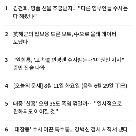
1
김건희, 명품 선물 추궁받자... "다른 영부인들 수사는
다 해봤냐"
2
英해군의 첩보용 드론 보트, 中으로 몰래 데이터
보냈다
3
"원희룡, '고속道 변경땐 수사받는다'며 원안 지시"
증인 진술 나와
4
[오늘의 운세] 8월 11일 화요일 (음력 6월 29일 丁巳)
5
태풍 '찬홈' 오면 35도 폭염 꺾일까… "일시적으로
완화되도 이어질 것"
6
'대장동' 수사 이끈 특수통... 강백신 검사 사직서 냈다