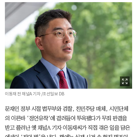
이동재 전 채널A 기자 /조선일보 DB
문재인 정부 시절 법무부와 검찰, 친민주당 매체, 시민단체
의 이른바 ‘정언유착‘에 걸려들어 투옥됐다가 무죄 판결을
받고 풀려난 옛 채널A 기자 이동재씨가 직접 겪은 일을 담은