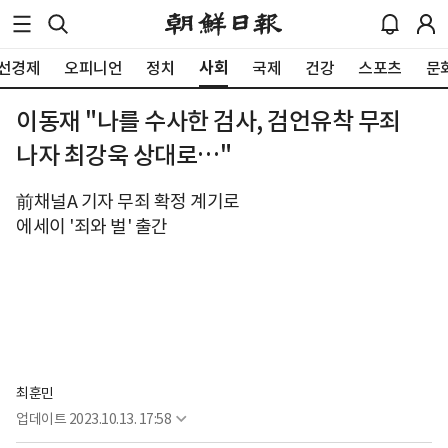
사회
선경제
오피니언
정치
국제
건강
스포츠
문
이동재 "나를 수사한 검사, 검언유착 무죄
나자 최강욱 상대로…"
前채널A 기자 무죄 확정 계기로
에세이 '죄와 벌' 출간
최훈민
업데이트
2023.10.13. 17:58