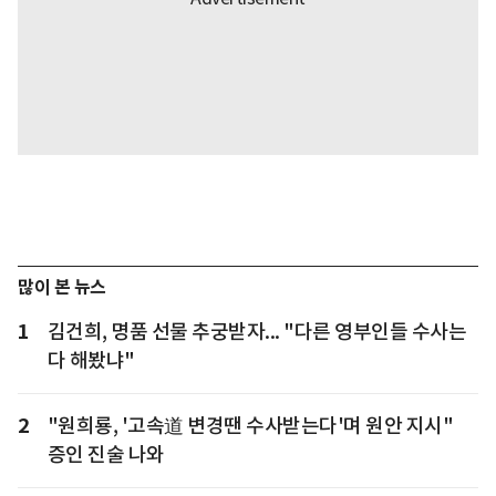
많이 본 뉴스
1
김건희, 명품 선물 추궁받자... "다른 영부인들 수사는
다 해봤냐"
2
"원희룡, '고속道 변경땐 수사받는다'며 원안 지시"
증인 진술 나와