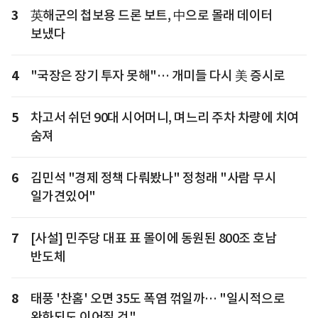
3
英해군의 첩보용 드론 보트, 中으로 몰래 데이터
보냈다
4
"국장은 장기 투자 못해"… 개미들 다시 美 증시로
5
차고서 쉬던 90대 시어머니, 며느리 주차 차량에 치여
숨져
6
김민석 "경제 정책 다뤄봤나" 정청래 "사람 무시
일가견있어"
7
[사설] 민주당 대표 표 몰이에 동원된 800조 호남
반도체
8
태풍 '찬홈' 오면 35도 폭염 꺾일까… "일시적으로
완화되도 이어질 것"