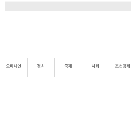
오피니언
정치
국제
사회
조선경제
문화·
조선
스포츠
건강
조선몰
연예
리더스
조선일보 공식 SNS
개인정보처리방침
사이트맵