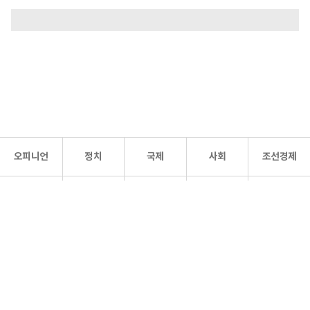
오피니언
정치
국제
사회
조선경제
문화·
조선
스포츠
건강
조선몰
연예
리더스
조선일보 공식 SNS
개인정보처리방침
사이트맵