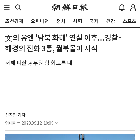
사회
조선경제
오피니언
정치
국제
건강
스포츠
文의 유엔 '남북 화해' 연설 이후...경찰·
해경의 전화 3통, 월북몰이 시작
서해 피살 공무원 형 회고록 내
신지인 기자
업데이트
2023.09.12. 10:09