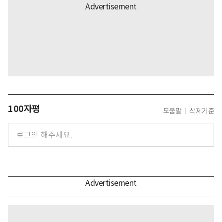
100자평
도움말
삭제기준