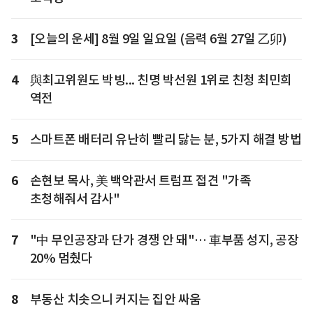
3
[오늘의 운세] 8월 9일 일요일 (음력 6월 27일 乙卯)
4
與최고위원도 박빙... 친명 박선원 1위로 친청 최민희
역전
5
스마트폰 배터리 유난히 빨리 닳는 분, 5가지 해결 방법
6
손현보 목사, 美 백악관서 트럼프 접견 "가족
초청해줘서 감사"
7
"中 무인공장과 단가 경쟁 안 돼"… 車부품 성지, 공장
20% 멈췄다
8
부동산 치솟으니 커지는 집안 싸움