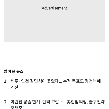
많이 본 뉴스
1
제주·인천 김민석이 웃었다... 누적 득표도 정청래에
역전
2
이란전 공습 한계, 탄약 고갈… "美합참의장, 출구전략
모색중"