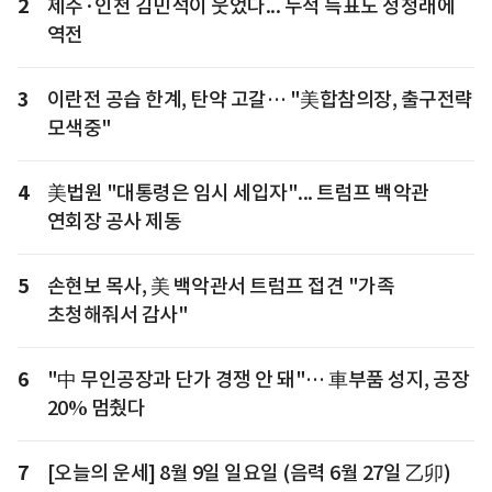
2
제주·인천 김민석이 웃었다... 누적 득표도 정청래에
역전
3
이란전 공습 한계, 탄약 고갈… "美합참의장, 출구전략
모색중"
4
美법원 "대통령은 임시 세입자"... 트럼프 백악관
연회장 공사 제동
5
손현보 목사, 美 백악관서 트럼프 접견 "가족
초청해줘서 감사"
6
"中 무인공장과 단가 경쟁 안 돼"… 車부품 성지, 공장
20% 멈췄다
7
[오늘의 운세] 8월 9일 일요일 (음력 6월 27일 乙卯)