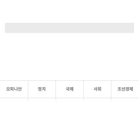
오피니언
정치
국제
사회
조선경제
문화·
조선
스포츠
건강
조선몰
연예
리더스
조선일보 공식 SNS