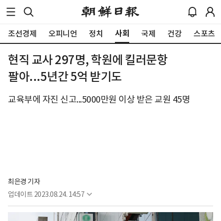
사회
조선경제
오피니언
정치
국제
건강
스포츠
현직 교사 297명, 학원에 킬러문항
팔아...5년간 5억 받기도
교육부에 자진 신고...5000만원 이상 받은 교원 45명
최은경 기자
업데이트
2023.08.24. 14:57