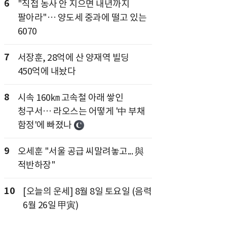
6
"직접 농사 안 지으면 내년까지
팔아라"… 양도세 중과에 떨고 있는
6070
7
서장훈, 28억에 산 양재역 빌딩
450억에 내놨다
8
시속 160㎞ 고속철 아래 쌓인
청구서… 라오스는 어떻게 '中 부채
함정'에 빠졌나
9
오세훈 "서울 공급 씨말려놓고... 與
적반하장"
10
[오늘의 운세] 8월 8일 토요일 (음력
6월 26일 甲寅)