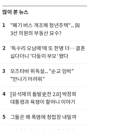
많이 본 뉴스
1
"폐기 버스 개조해 청년주택"... 與
3선 의원의 부동산 묘수?
2
'독수리 오남매'에 또 한명 더… 결혼
싫다더니 '다둥이 부모' 됐다
3
모즈타바 위독설... "순교 임박"
"만나기 어려워"
4
[유석재의 돌발史전 2.0] 박정희
대통령과 욕쟁이 할머니 이야기
5
그들은 왜 폭염에 청첩장 내밀까