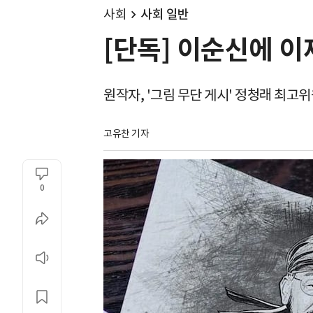
사회
사회 일반
[단독] 이순신에 이
원작자, '그림 무단 게시' 정청래 최고
고유찬 기자
0