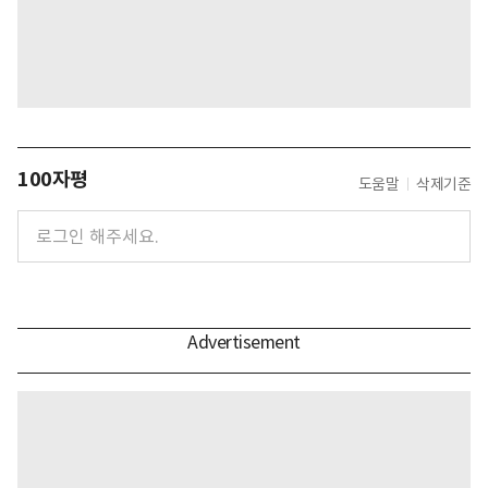
100자평
도움말
삭제기준