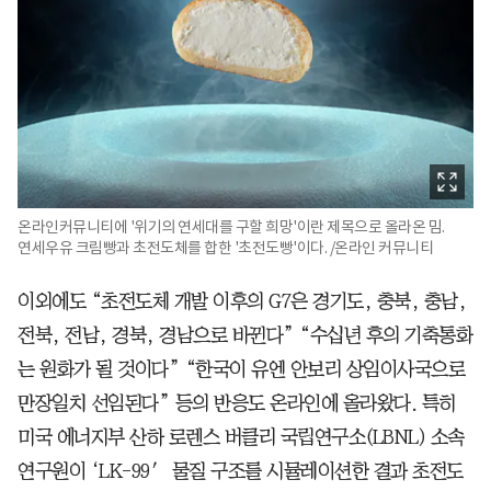
온라인커뮤니티에 '위기의 연세대를 구할 희망'이란 제목으로 올라온 밈.
연세우유 크림빵과 초전도체를 합한 '초전도빵'이다. /온라인 커뮤니티
이외에도 “초전도체 개발 이후의 G7은 경기도, 충북, 충남,
전북, 전남, 경북, 경남으로 바뀐다” “수십년 후의 기축통화
는 원화가 될 것이다” “한국이 유엔 안보리 상임이사국으로
만장일치 선임된다” 등의 반응도 온라인에 올라왔다. 특히
미국 에너지부 산하 로렌스 버클리 국립연구소(LBNL) 소속
연구원이 ‘LK-99′ 물질 구조를 시뮬레이션한 결과 초전도