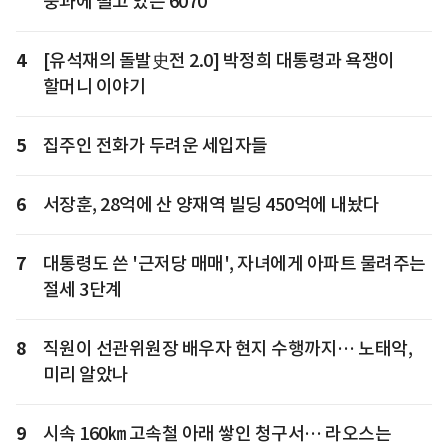
중과에 떨고 있는 6070
4
[유석재의 돌발史전 2.0] 박정희 대통령과 욕쟁이
할머니 이야기
5
집주인 전화가 두려운 세입자들
6
서장훈, 28억에 산 양재역 빌딩 450억에 내놨다
7
대통령도 쓴 '근저당 매매', 자녀에게 아파트 물려주는
절세 3단계
8
직원이 선관위원장 배우자 현지 수행까지… 노태악,
미리 알았나
9
시속 160㎞ 고속철 아래 쌓인 청구서… 라오스는