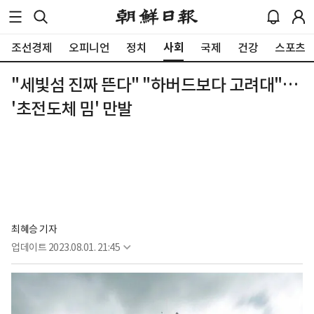
사회
조선경제
오피니언
정치
국제
건강
스포츠
"세빛섬 진짜 뜬다" "하버드보다 고려대"…
'초전도체 밈' 만발
최혜승 기자 
업데이트
2023.08.01. 21:45