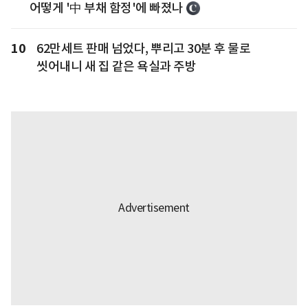
어떻게 '中 부채 함정'에 빠졌나
10
62만세트 판매 넘었다, 뿌리고 30분 후 물로
씻어내니 새 집 같은 욕실과 주방