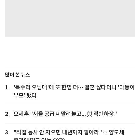
많이 본 뉴스
1
'독수리 오남매'에 또 한명 더… 결혼 싫다더니 '다둥이
부모' 됐다
2
오세훈 "서울 공급 씨말려놓고... 與 적반하장"
3
"직접 농사 안 지으면 내년까지 팔아라"… 양도세