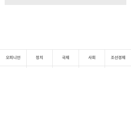
오피니언
정치
국제
사회
조선경제
문화·
조선
스포츠
건강
조선몰
연예
리더스
조선일보 공식 SNS
개인정보처리방침
사이트맵