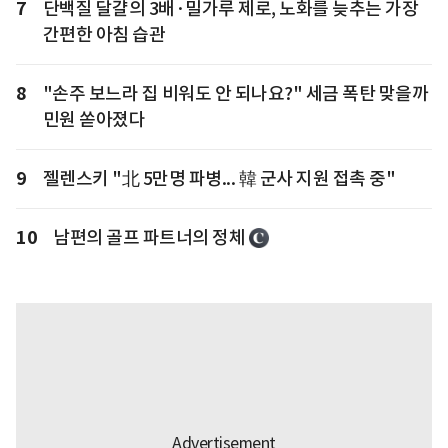
7
단백질 달걀의 3배·밀가루 제로, 노화를 늦추는 가장
간편한 아침 습관
8
"손주 보느라 집 비워도 안 되나요?" 세금 폭탄 맞을까
민원 쏟아졌다
9
젤렌스키 "北 5만명 파병... 韓 군사 지원 접촉 중"
10
남편의 골프 파트너의 정체