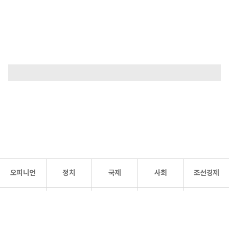
오피니언
정치
국제
사회
조선경제
문화·
조선
스포츠
건강
조선몰
연예
리더스