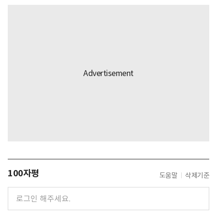
100자평
도움말
삭제기준