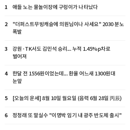
1
애들 노는 물놀이장에 구렁이가 나타났다
2
"더퍼스트무빙캐슬에 의원님이나 사세요" 2030 분노
폭발
3
강원·TK서도 김민석 승리... 누적 1.45%p차로
벌어져
4
한달 전 1556원이었는데... 환율 어느새 1300원대
눈앞
5
[오늘의 운세] 8월 10일 월요일 (음력 6월 28일 丙辰)
6
정청래 또 말실수 "이명박 임기 내 광주 반도체 출시"