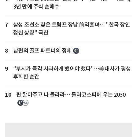
3년 만에 주식 순매수
7
삼성 조선소 찾은 트럼프 장남 前약혼녀… "한국 장인
정신 상징" 극찬
8
남편의 골프 파트너의 정체
9
"부시가 즉각 사과하게 했어야 했다"…美대사가 평생
후회한 순간
10
판 깔아주고 나 몰라라… 롤러코스피에 우는 2030