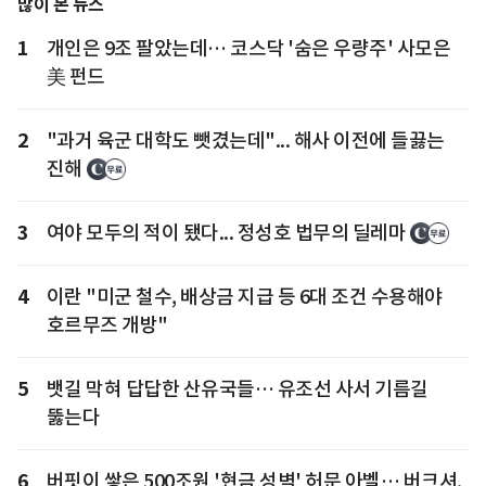
많이 본 뉴스
1
개인은 9조 팔았는데… 코스닥 '숨은 우량주' 사모은
美 펀드
2
"과거 육군 대학도 뺏겼는데"... 해사 이전에 들끓는
진해
3
여야 모두의 적이 됐다... 정성호 법무의 딜레마
4
이란 "미군 철수, 배상금 지급 등 6대 조건 수용해야
호르무즈 개방"
5
뱃길 막혀 답답한 산유국들… 유조선 사서 기름길
뚫는다
6
버핏이 쌓은 500조원 '현금 성벽' 허문 아벨… 버크셔,