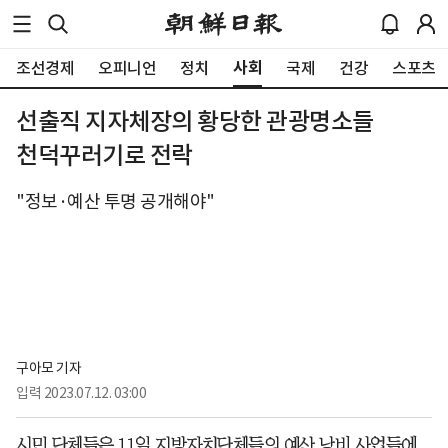
사회
조선경제
오피니언
정치
국제
건강
스포츠
선출직 지자체장의 황당한 관광명소들
천덕꾸러기로 전락
"정보·예산 투명 공개해야"
구아모 기자
입력
2023.07.12. 03:00
시민 단체들은 11일 지방자치단체들의 예산 낭비 사업들에