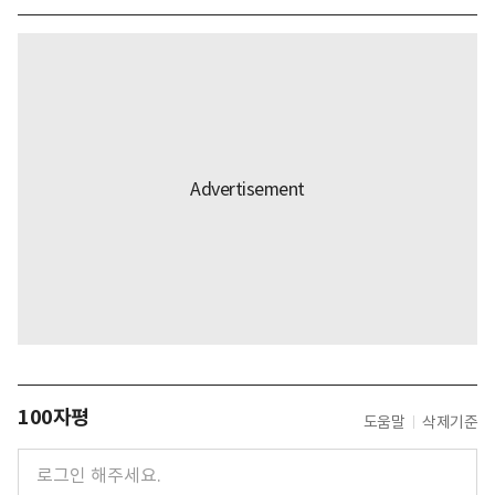
100자평
도움말
삭제기준