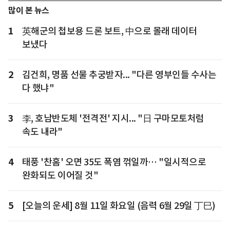
많이 본 뉴스
1
英해군의 첩보용 드론 보트, 中으로 몰래 데이터
보냈다
2
김건희, 명품 선물 추궁받자... "다른 영부인들 수사는
다 했냐"
3
李, 호남반도체 '전격전' 지시... "日 구마모토처럼
속도 내라"
4
태풍 '찬홈' 오면 35도 폭염 꺾일까… "일시적으로
완화되도 이어질 것"
5
[오늘의 운세] 8월 11일 화요일 (음력 6월 29일 丁巳)