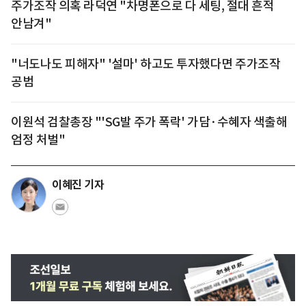
주가조작 의혹 라덕연 "차명폰으로 다 세팅, 절대 흔적
안남겨"
"너도나도 피해자" '설마' 하고도 투자했다면 주가조작
공범
이원석 검찰총장 "'SG발 주가 폭락' 가담·수혜자 색출해
엄정 처벌"
이혜진 기자