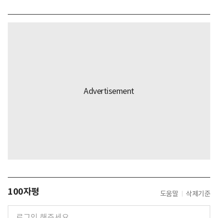
100자평
도움말
삭제기준