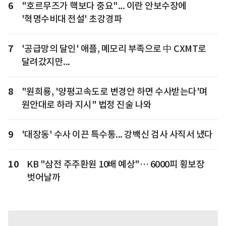
6
"호르무즈가 핵보다 중요"... 이란 안보수장에
'혁명수비대 전설' 초강경파
7
'공급망의 달인' 애플, 메모리 부족으로 中 CXMT로
달려갔지만...
8
"원희룡, '양평고속도로 변경안 하면 수사받는다'며
원안대로 하라 지시" 법정 진술 나와
9
'대장동' 수사 이끈 특수통... 강백신 검사 사직서 냈다
10
KB "삼전 주주환원 10배 예상"… 6000피 횡보장
벗어날까