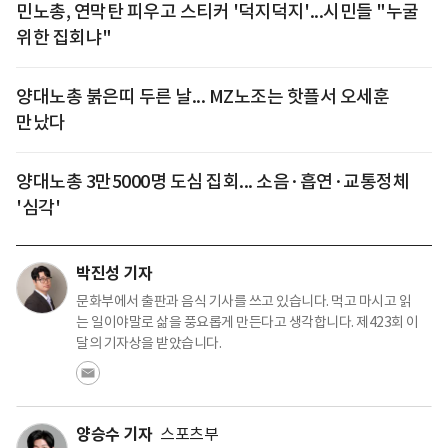
민노총, 연막탄 피우고 스티커 '덕지덕지'...시민들 "누굴
위한 집회냐"
양대노총 붉은띠 두른 날... MZ노조는 핫플서 오세훈
만났다
양대노총 3만5000명 도심 집회... 소음·흡연·교통정체
'심각'
박진성 기자
문화부에서 출판과 음식 기사를 쓰고 있습니다. 먹고 마시고 읽
는 일이야말로 삶을 풍요롭게 만든다고 생각합니다. 제423회 이
달의 기자상을 받았습니다.
양승수 기자
스포츠부