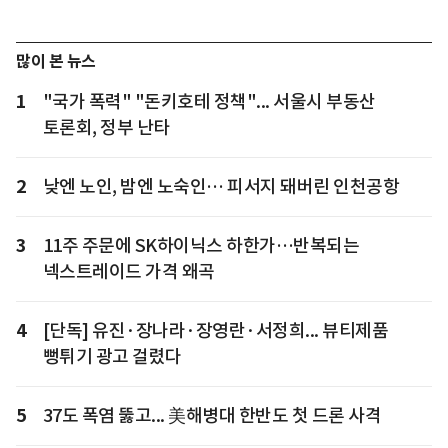
많이 본 뉴스
1
"국가 폭력" "돈키호테 정책"... 서울시 부동산
토론회, 정부 난타
2
낮엔 노인, 밤엔 노숙인… 피서지 돼버린 인천공항
3
11주 주문에 SK하이닉스 하한가…반복되는
넥스트레이드 가격 왜곡
4
[단독] 유진·장나라·장영란·서정희... 뷰티제품
뻥튀기 광고 걸렸다
5
37도 폭염 뚫고... 美해병대 한반도 첫 드론 사격