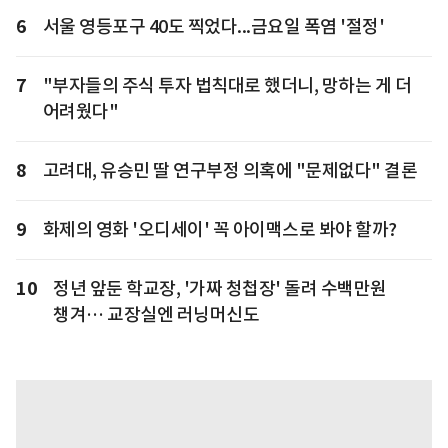
6
서울 영등포구 40도 찍었다...금요일 폭염 '절정'
7
"부자들의 주식 투자 법칙대로 했더니, 망하는 게 더
어려웠다"
8
고려대, 유승민 딸 연구부정 의혹에 "문제없다" 결론
9
화제의 영화 '오디세이' 꼭 아이맥스로 봐야 할까?
10
정년 앞둔 학교장, '가짜 청첩장' 돌려 수백만원
챙겨… 교장실엔 러닝머신도