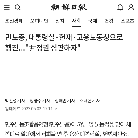
사회
조선경제
오피니언
정치
국제
건강
스포츠
민노총, 대통령실·헌재·고용노동청으로
행진..."尹정권 심판하자"
박진성 기자
양승수 기자
정해민 기자
조재현 기자
업데이트
2023.05.02. 17:11
민주노동조합총연맹(민주노총)이 5월 1일 노동절을 맞아 세
종대로 일대에서 집회를 연 후 용산 대통령실, 헌법재판소,