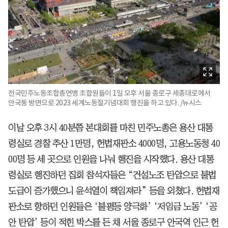
전국민주노동조합총연맹 조합원들이 1일 오후 서울 종로구 세종대로에서
안국동 방면으로 2023 세계노동절기념대회 행진을 하고 있다. /뉴시스
이날 오후 3시 40분쯤 본대회를 마친 민주노총은 용산 대통
령실로 경찰 추산 1만명, 헌법재판소 4000명, 고용노동청 40
00명 등 세 곳으로 인원을 나눠 행진을 시작했다. 용산 대통
령실로 행진하던 집회 참석자들은 “건설노조 탄압으로 불법
도급이 증가했으니 윤석열이 책임져라” 등을 외쳤다. 헌법재
판소로 향하던 인원들은 ‘불평등 양극화’ ‘저임금 노동’ ‘공
안 탄압’ 등이 적힌 박스를 든 채 서울 종로구 안국역 인근 헌