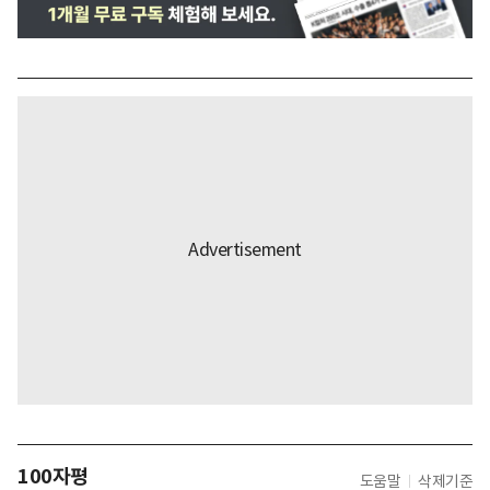
100자평
도움말
삭제기준