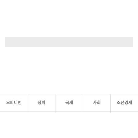
오피니언
정치
국제
사회
조선경제
문화·
조선
스포츠
건강
조선몰
연예
리더스