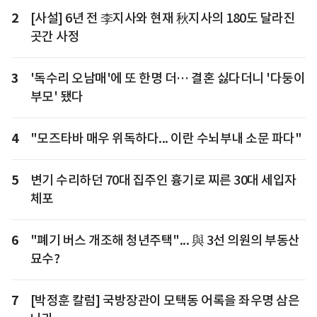
2
[사설] 6년 전 李지사와 현재 秋지사의 180도 달라진
곳간 사정
3
'독수리 오남매'에 또 한명 더… 결혼 싫다더니 '다둥이
부모' 됐다
4
"모즈타바 매우 위독하다... 이란 수뇌부내 소문 파다"
5
변기 수리하던 70대 집주인 흉기로 찌른 30대 세입자
체포
6
"폐기 버스 개조해 청년주택"... 與 3선 의원의 부동산
묘수?
7
[박정훈 칼럼] 국방장관이 모택동 어록을 좌우명 삼은