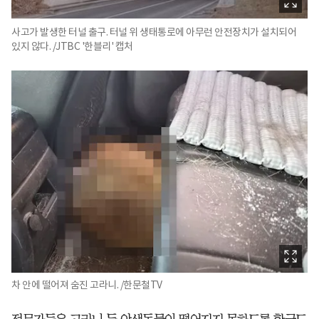
사고가 발생한 터널 출구. 터널 위 생태통로에 아무런 안전장치가 설치되어
있지 않다. /JTBC '한블리' 캡처
차 안에 떨어져 숨진 고라니. /한문철TV