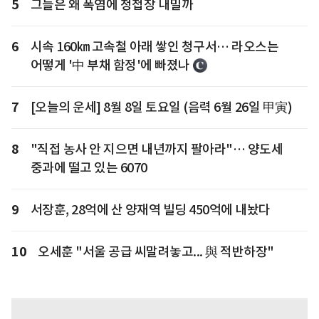
5
그들은 왜 폭염에 청첩장 내밀까
6
시속 160㎞ 고속철 아래 쌓인 청구서… 라오스는
어떻게 '中 부채 함정'에 빠졌나
7
[오늘의 운세] 8월 8일 토요일 (음력 6월 26일 甲寅)
8
"직접 농사 안 지으면 내년까지 팔아라"… 양도세
중과에 떨고 있는 6070
9
서장훈, 28억에 산 양재역 빌딩 450억에 내놨다
10
오세훈 "서울 공급 씨말려놓고... 與 적반하장"