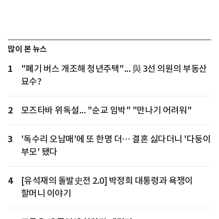
많이 본 뉴스
1
"폐기 버스 개조해 청년주택"... 與 3선 의원의 부동산
묘수?
2
모즈타바 위독설... "순교 임박" "만나기 어려워"
3
'독수리 오남매'에 또 한명 더… 결혼 싫다더니 '다둥이
부모' 됐다
4
[유석재의 돌발史전 2.0] 박정희 대통령과 욕쟁이
할머니 이야기