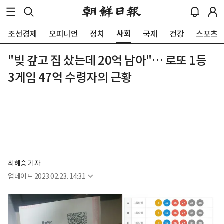
사회
조선경제
오피니언
정치
국제
건강
스포츠
"빚 갚고 집 샀는데 20억 남아"… 로또 1등
3게임 47억 수령자의 근황
최혜승 기자 
업데이트
2023.02.23. 14:31