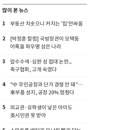
많이 본 뉴스
1
부동산 치솟으니 커지는 '집'안싸움
2
[박정훈 칼럼] 국방장관이 모택동
어록을 좌우명 삼은 나라
3
압수수색·심판 성 접대 논란...
축구협회, 고개 숙였다
4
"中 무인공장과 단가 경쟁 안 돼"…
車부품 성지, 공장 20% 멈췄다
5
외교관·유학생이 낳은 아이도
美시민권 못 받아