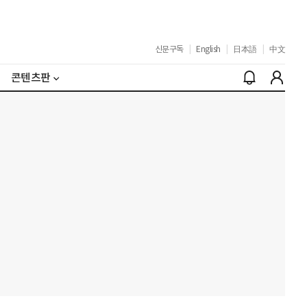
신문구독
|
English
|
日本語
|
中文
콘텐츠판