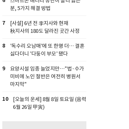
6
스마트폰 배터리 유난히 빨리 닳는
분, 5가지 해결 방법
7
[사설] 6년 전 李지사와 현재
秋지사의 180도 달라진 곳간 사정
8
'독수리 오남매'에 또 한명 더… 결혼
싫다더니 '다둥이 부모' 됐다
9
요양시설 임종 늘었지만…"법·수가
미비에 노인 절반은 여전히 병원서
마지막"
10
[오늘의 운세] 8월 8일 토요일 (음력
6월 26일 甲寅)