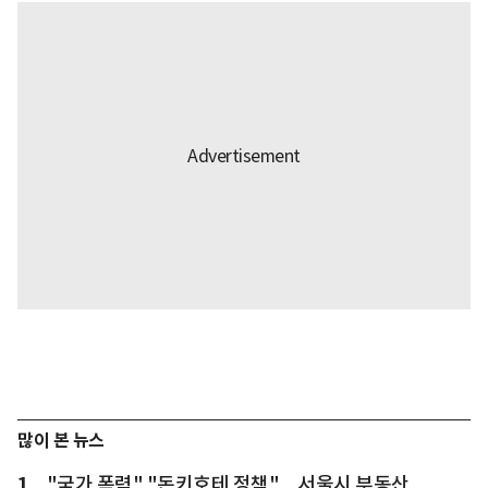
많이 본 뉴스
1
"국가 폭력" "돈키호테 정책"... 서울시 부동산