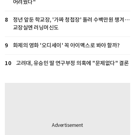
어려웠다"
8
정년 앞둔 학교장, '가짜 청첩장' 돌려 수백만원 챙겨…
교장실엔 러닝머신도
9
화제의 영화 '오디세이' 꼭 아이맥스로 봐야 할까?
10
고려대, 유승민 딸 연구부정 의혹에 "문제없다" 결론