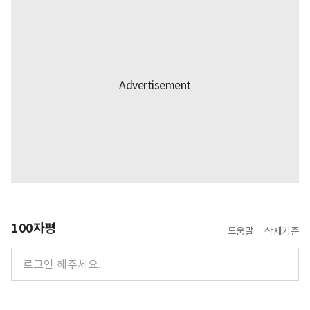
100자평
도움말
삭제기준