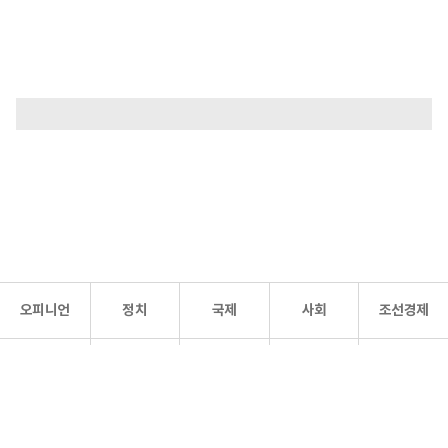
오피니언
정치
국제
사회
조선경제
문화·
조선
스포츠
건강
조선몰
연예
리더스
조선일보 공식 SNS