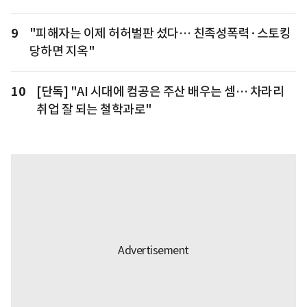
9
"피해자는 이제 허허벌판 섰다… 친족성폭력·스토킹
당하면 지옥"
10
[단독] "AI 시대에 컴공은 주산 배우는 셈… 차라리
취업 잘 되는 철학과로"