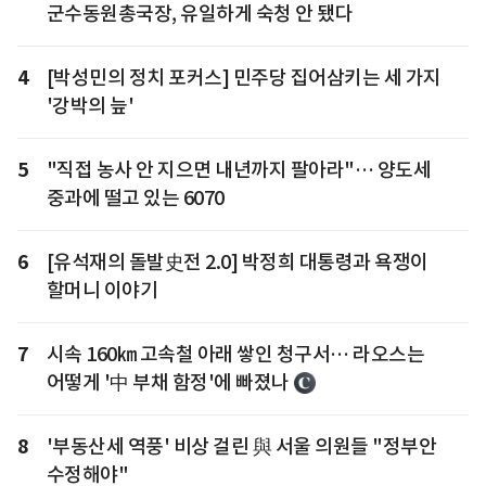
군수동원총국장, 유일하게 숙청 안 됐다
4
[박성민의 정치 포커스] 민주당 집어삼키는 세 가지
'강박의 늪'
5
"직접 농사 안 지으면 내년까지 팔아라"… 양도세
중과에 떨고 있는 6070
6
[유석재의 돌발史전 2.0] 박정희 대통령과 욕쟁이
할머니 이야기
7
시속 160㎞ 고속철 아래 쌓인 청구서… 라오스는
어떻게 '中 부채 함정'에 빠졌나
8
'부동산세 역풍' 비상 걸린 與 서울 의원들 "정부안
수정해야"