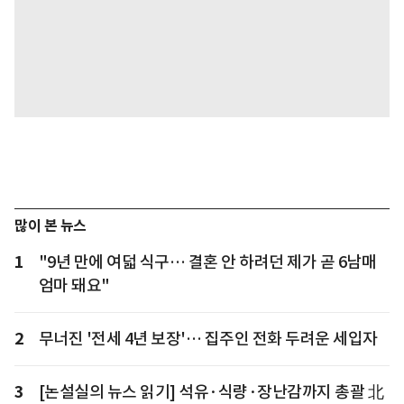
많이 본 뉴스
1
"9년 만에 여덟 식구… 결혼 안 하려던 제가 곧 6남매
엄마 돼요"
2
무너진 '전세 4년 보장'… 집주인 전화 두려운 세입자
3
[논설실의 뉴스 읽기] 석유·식량·장난감까지 총괄 北