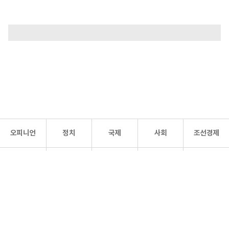
오피니언
정치
국제
사회
조선경제
문화·
조선
스포츠
건강
조선몰
연예
리더스
조선일보 공식 SNS