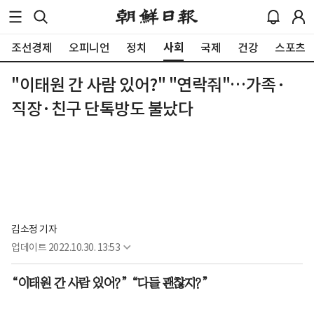
사회
조선경제
오피니언
정치
국제
건강
스포츠
"이태원 간 사람 있어?" "연락줘"…가족·
직장·친구 단톡방도 불났다
김소정 기자
업데이트
2022.10.30. 13:53
“이태원 간 사람 있어?” “다들 괜찮지?”