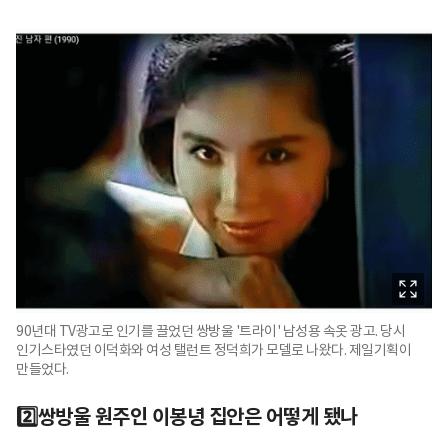
90년대 TV광고로 인기를 끌었던 쌍방울 '트라이' 남성용 속옷 광고. 당시
인기스타였던 이덕화와 여성 탤런트 정덕희가 모델로 나왔다. 제일기획이
만들었다.
2️⃣쌍방울 원주인 이봉녕 집안은 어떻게 됐나