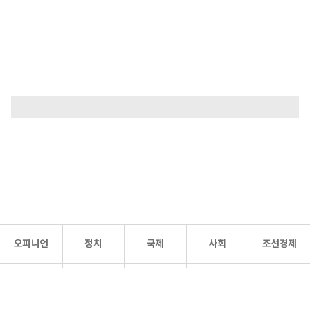
오피니언
정치
국제
사회
조선경제
문화·
조선
스포츠
건강
조선몰
연예
리더스