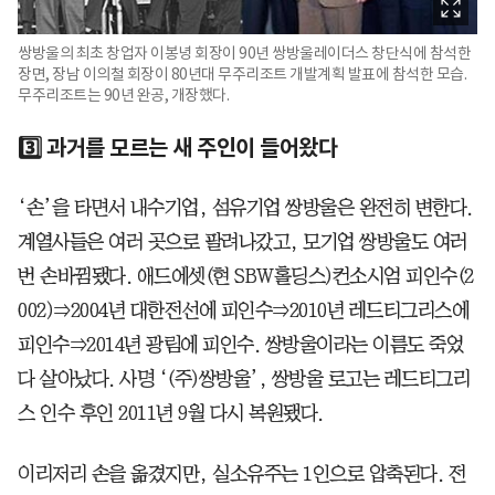
쌍방울의 최초 창업자 이봉녕 회장이 90년 쌍방울레이더스 창단식에 참석한
장면, 장남 이의철 회장이 80년대 무주리조트 개발계획 발표에 참석한 모습.
무주리조트는 90년 완공, 개장했다.
3️⃣ 과거를 모르는 새 주인이 들어왔다
‘손’을 타면서 내수기업, 섬유기업 쌍방울은 완전히 변한다.
계열사들은 여러 곳으로 팔려나갔고, 모기업 쌍방울도 여러
번 손바뀜됐다. 애드에셋(현 SBW홀딩스)컨소시엄 피인수(2
002)⇒2004년 대한전선에 피인수⇒2010년 레드티그리스에
피인수⇒2014년 광림에 피인수. 쌍방울이라는 이름도 죽었
다 살아났다. 사명 ‘(주)쌍방울’, 쌍방울 로고는 레드티그리
스 인수 후인 2011년 9월 다시 복원됐다.
이리저리 손을 옮겼지만, 실소유주는 1인으로 압축된다. 전