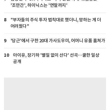
'조만간', 하이닉스는 '연말까지'
8
"부자들의 주식 투자 법칙대로 했더니, 망하는 게 더
어려웠다"
9
'당근'에서 구한 20대 가사도우미, 어머니 유품 훔쳐가
10
아이유, 장기하 '별일 없이 산다' 선곡…쿨한 일상
공개