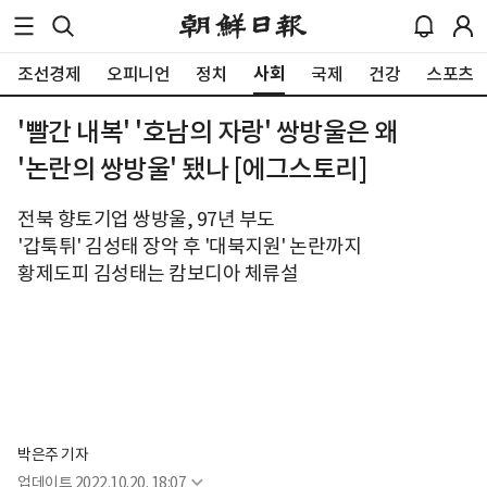
사회
조선경제
오피니언
정치
국제
건강
스포츠
'빨간 내복' '호남의 자랑' 쌍방울은 왜
'논란의 쌍방울' 됐나 [에그스토리]
전북 향토기업 쌍방울, 97년 부도
'갑툭튀' 김성태 장악 후 '대북지원' 논란까지
황제도피 김성태는 캄보디아 체류설
박은주 기자
업데이트
2022.10.20. 18:07