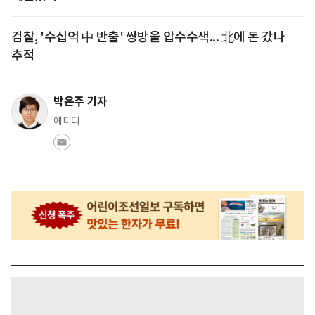
검찰, '수십억 中 반출' 쌍방울 압수수색... 北에 돈 갔나
추적
박은주 기자
에디터