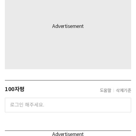
100자평
도움말
삭제기준