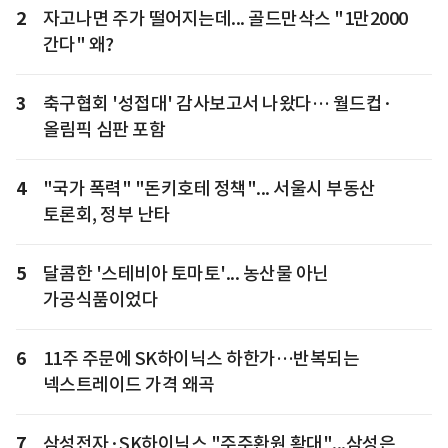
2
자고나면 주가 떨어지는데... 골드만삭스 "1만2000
간다" 왜?
3
축구협회 '성접대' 감사보고서 나왔다… 월드컵·
올림픽 심판 포함
4
"국가 폭력" "돈키호테 정책"... 서울시 부동산
토론회, 정부 난타
5
달콤한 '스테비아 토마토'... 농산물 아닌
가공식품이었다
6
11주 주문에 SK하이닉스 하한가…반복되는
넥스트레이드 가격 왜곡
7
삼성전자·SK하이닉스 "주주환원 확대"...삼성은