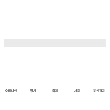
오피니언
정치
국제
사회
조선경제
문화·
조선
스포츠
건강
조선몰
연예
리더스