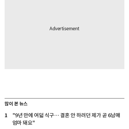
많이 본 뉴스
1
"9년 만에 여덟 식구… 결혼 안 하려던 제가 곧 6남매
엄마 돼요"