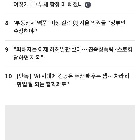
어떻게 '中 부채 함정'에 빠졌나
8
'부동산세 역풍' 비상 걸린 與 서울 의원들 "정부안
수정해야"
9
"피해자는 이제 허허벌판 섰다… 친족성폭력·스토킹
당하면 지옥"
10
[단독] "AI 시대에 컴공은 주산 배우는 셈… 차라리
취업 잘 되는 철학과로"