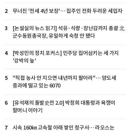
2
무너진 '전세 4년 보장'… 집주인 전화 두려운 세입자
3
[논설실의 뉴스 읽기] 석유·식량·장난감까지 총괄 北
군수동원총국장, 유일하게 숙청 안 됐다
4
[박성민의 정치 포커스] 민주당 집어삼키는 세 가지
'강박의 늪'
5
"직접 농사 안 지으면 내년까지 팔아라"… 양도세
중과에 떨고 있는 6070
6
[유석재의 돌발史전 2.0] 박정희 대통령과 욕쟁이
할머니 이야기
7
시속 160㎞ 고속철 아래 쌓인 청구서… 라오스는