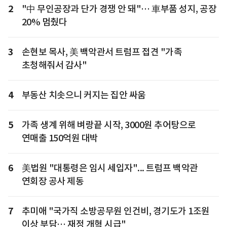
2
"中 무인공장과 단가 경쟁 안 돼"… 車부품 성지, 공장
20% 멈췄다
3
손현보 목사, 美 백악관서 트럼프 접견 "가족
초청해줘서 감사"
4
부동산 치솟으니 커지는 집안 싸움
5
가족 생계 위해 벼랑끝 시작, 3000원 추어탕으로
연매출 150억원 대박
6
美법원 "대통령은 임시 세입자"... 트럼프 백악관
연회장 공사 제동
7
추미애 "국가직 소방공무원 인건비, 경기도가 1조원
이상 부담… 재정 개혁 시급"