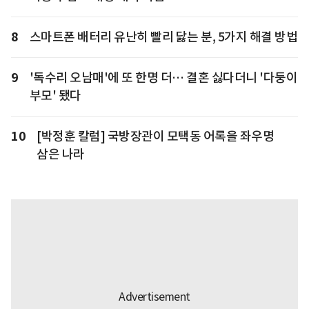
8
스마트폰 배터리 유난히 빨리 닳는 분, 5가지 해결 방법
9
'독수리 오남매'에 또 한명 더… 결혼 싫다더니 '다둥이
부모' 됐다
10
[박정훈 칼럼] 국방장관이 모택동 어록을 좌우명
삼은 나라