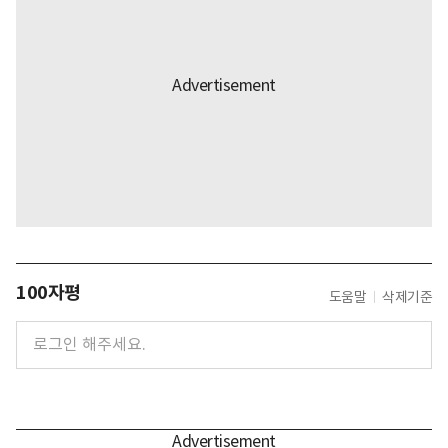
100자평
도움말
삭제기준