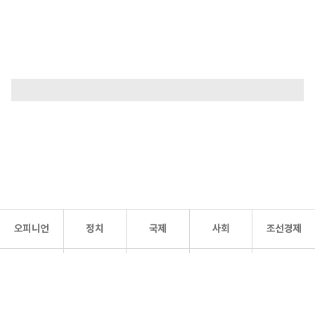
오피니언
정치
국제
사회
조선경제
문화·
조선
스포츠
건강
조선몰
연예
리더스