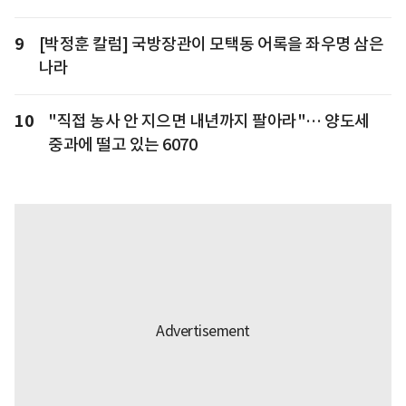
9
[박정훈 칼럼] 국방장관이 모택동 어록을 좌우명 삼은
나라
10
"직접 농사 안 지으면 내년까지 팔아라"… 양도세
중과에 떨고 있는 6070