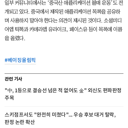
일부 커뮤니티에서는 ‘중국산 애플리케이션 불매 운동’도 전
개되고 있다. 중국에서 제작된 애플리케이션 목록을 공유하
며 사용하지 말아야 한다는 의견이 제시된 것이다. 소셜미디
어앱 틱톡과 카메라앱 유라이크, 페이스유 등이 목록에 이름
을 올렸다.
#
베이징올림픽
관련 기사
"中, 1등으로 결승선 넘은 적 없어도 金" 외신도 편파판정
주목
스키점프서도 "완전히 미쳤다"... 우승 후보 대거 탈락,
판정 논란 확산