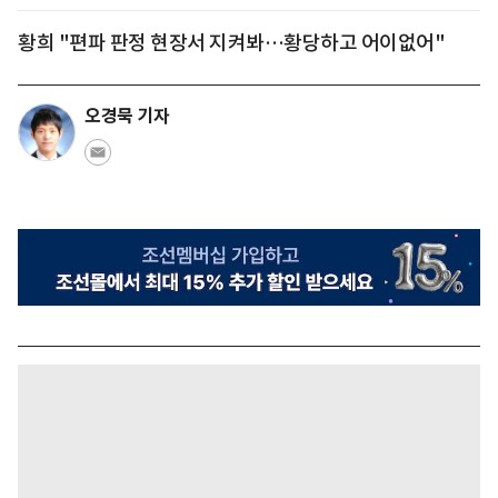
황희 "편파 판정 현장서 지켜봐…황당하고 어이없어"
오경묵 기자