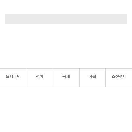
오피니언
정치
국제
사회
조선경제
문화·
조선
스포츠
건강
조선몰
연예
리더스
조선일보 공식 SNS