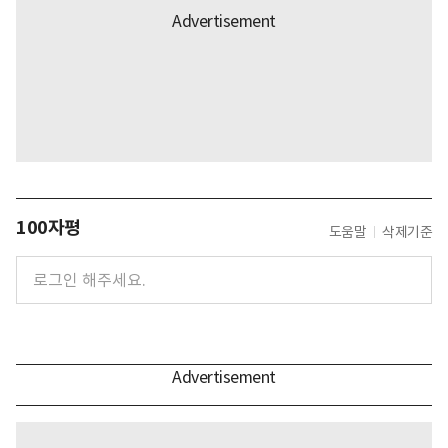
100자평
도움말
삭제기준