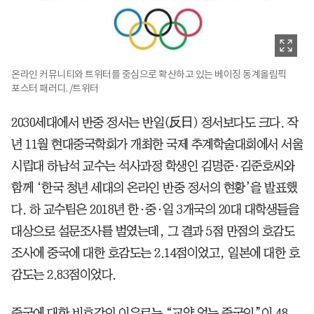
온라인 커뮤니티와 트위터를 중심으로 확산하고 있는 베이징 동계올림픽
포스터 패러디. /트위터
2030세대에서 반중 정서는 반일(反日) 정서보다도 크다. 작
년 11월 현대중국학회가 개최한 국제 추계학술대회에서 서울
시립대 하남석 교수는 석사과정 학생인 김명준·김준호씨와
함께 ‘한국 청년 세대의 온라인 반중 정서의 현황’을 발표했
다. 하 교수팀은 2018년 한·중·일 3개국의 20대 대학생들을
대상으로 설문조사를 벌였는데, 그 결과 5점 만점의 호감도
조사에 중국에 대한 호감도는 2.14점이었고, 일본에 대한 호
감도는 2.83점이었다.
중국에 대한 비호감의 이유로는 “교양 없는 중국인”이 48.