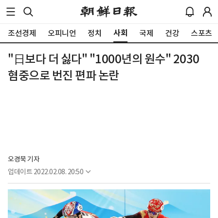
사회
조선경제
오피니언
정치
국제
건강
스포츠
"日보다 더 싫다" "1000년의 원수" 2030
혐중으로 번진 편파 논란
오경묵 기자
업데이트
2022.02.08. 20:50