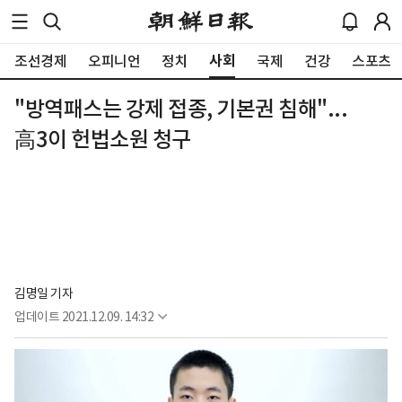
사회
조선경제
오피니언
정치
국제
건강
스포츠
"방역패스는 강제 접종, 기본권 침해"...
高3이 헌법소원 청구
김명일 기자
업데이트
2021.12.09. 14:32