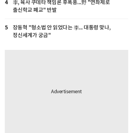
4
李, 육사 쿠데타 책임론 후폭풍...野 "연좌제로
출신학교 폐교" 반발
5
장동혁 "형소법 안 읽었다는 李... 대통령 맞나,
정신세계가 궁금"