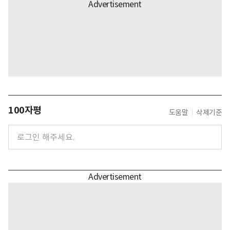
100자평
도움말
삭제기준