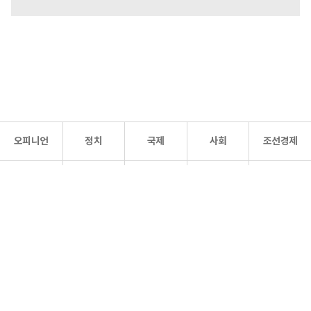
오피니언
정치
국제
사회
조선경제
문화·
조선
스포츠
건강
조선몰
연예
리더스
조선일보 공식 SNS
개인정보처리방침
사이트맵